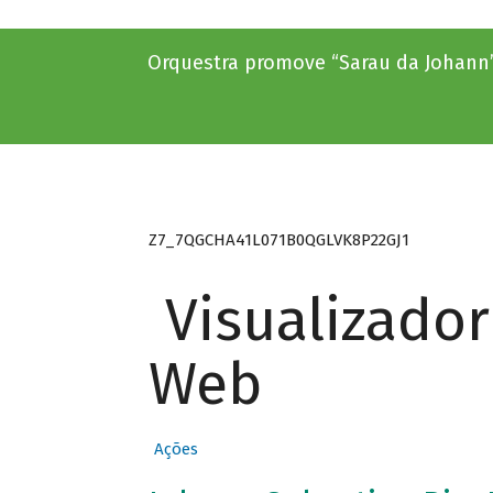
Orquestra promove “Sarau da Johann
Z7_7QGCHA41L071B0QGLVK8P22GJ1
Visualizado
Web
Ações