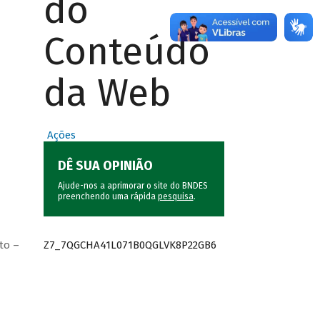
do
Conteúdo
da Web
Ações
DÊ SUA OPINIÃO
Ajude-nos a aprimorar o site do BNDES
preenchendo uma rápida
pesquisa
.
Z7_7QGCHA41L071B0QGLVK8P22GB6
to –