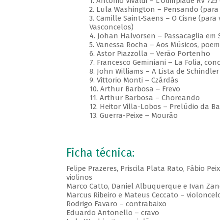
1. Antonio Vivaldi – L'Olimpiade RV 725
2. Lula Washington – Pensando (para 
3. Camille Saint-Saens – O Cisne (para 
Vasconcelos)
4. Johan Halvorsen – Passacaglia em 
5. Vanessa Rocha – Aos Músicos, poe
6. Astor Piazzolla – Verão Portenho
7. Francesco Geminiani – La Folia, con
8. John Williams – A Lista de Schindler
9. Vittorio Monti – Czárdás
10. Arthur Barbosa – Frevo
11. Arthur Barbosa – Choreando
12. Heitor Villa-Lobos – Prelúdio da Ba
13. Guerra-Peixe – Mourão
Ficha técnica:
Felipe Prazeres, Priscila Plata Rato, Fábio Pe
violinos
Marco Catto, Daniel Albuquerque e Ivan Zan
Marcus Ribeiro e Mateus Ceccato – violoncel
Rodrigo Favaro – contrabaixo
Eduardo Antonello – cravo