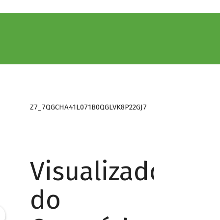
Z7_7QGCHA41L071B0QGLVK8P22GJ7
Visualizador
do