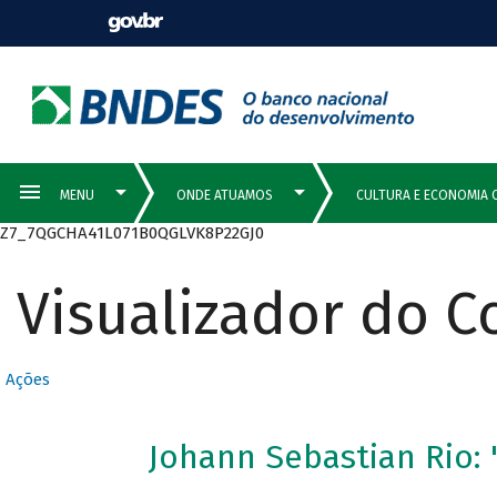
Z7_7QGCHA41L071B0QGLVK8P22GJ0
Visualizador do 
Ações
Johann Sebastian Rio: