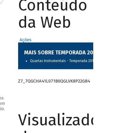
Conteúdo
da Web
Ações
MAIS SOBRE TEMPORADA 2017
Quartas Instrumentais - Temporada 2017
Z7_7QGCHA41L071B0QGLVK8P22GB4
os
 um
io.
Visualizador