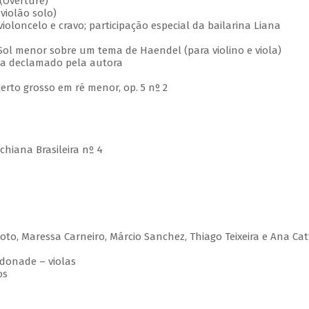
 (Overture)
violão solo)
violoncelo e cravo; participação especial da bailarina Liana
Sol menor sobre um tema de Haendel (para violino e viola)
ma declamado pela autora
certo grosso em ré menor, op. 5 nº 2
chiana Brasileira nº 4
ixoto, Maressa Carneiro, Márcio Sanchez, Thiago Teixeira e Ana Cat
donade – violas
os