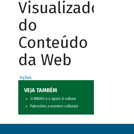
Visualizador
do
Conteúdo
da Web
Ações
VEJA TAMBÉM
O BNDES e o apoio à cultura
Patrocínio a eventos culturais