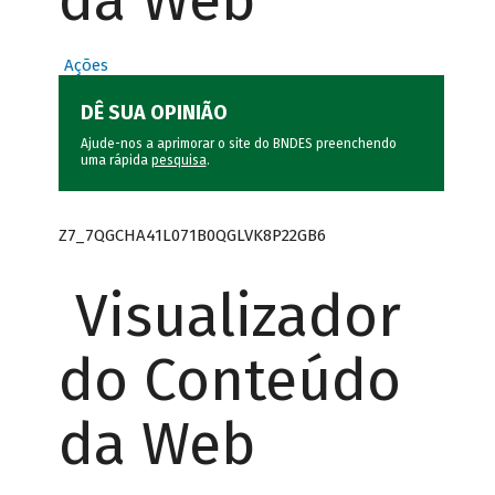
da Web
Ações
DÊ SUA OPINIÃO
Ajude-nos a aprimorar o site do BNDES preenchendo
uma rápida
pesquisa
.
Z7_7QGCHA41L071B0QGLVK8P22GB6
Visualizador
do Conteúdo
da Web