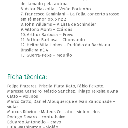
declamado pela autora
6. Astor Piazzolla – Verão Portenho
7. Francesco Geminiani – La Folia, concerto grosso
em ré menor, op. 5 nº 2
8. John Williams – A Lista de Schindler
9. Vittorio Monti – Czárdás
10. Arthur Barbosa – Frevo
11. Arthur Barbosa – Choreando
12. Heitor Villa-Lobos – Prelúdio da Bachiana
Brasileira nº 4
13. Guerra-Peixe – Mourão
Ficha técnica:
Felipe Prazeres, Priscila Plata Rato, Fábio Peixoto,
Maressa Carneiro, Márcio Sanchez, Thiago Teixeira e Ana
Catto – violinos
Marco Catto, Daniel Albuquerque e Ivan Zandonade –
violas
Marcus Ribeiro e Mateus Ceccato – violoncelos
Rodrigo Favaro – contrabaixo
Eduardo Antonello – cravo
Lula Washington – violão