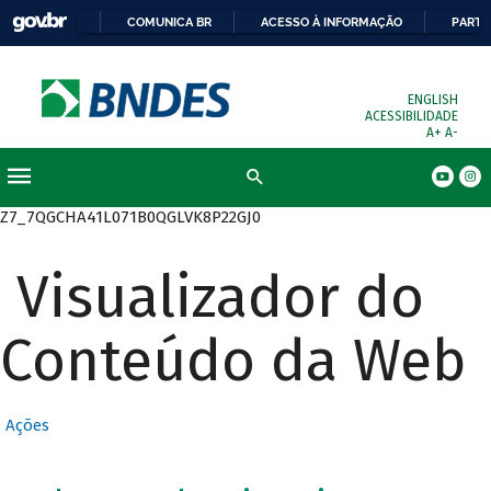
COMUNICA BR
ACESSO À INFORMAÇÃO
PARTI
ENGLISH
ACESSIBILIDADE
A+
A-
Busca
Z7_7QGCHA41L071B0QGLVK8P22GJ0
Visualizador do
Conteúdo da Web
Ações