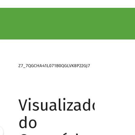
Z7_7QGCHA41L071B0QGLVK8P22GJ7
Visualizador
do