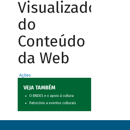
Visualizador
do
Conteúdo
da Web
Ações
VEJA TAMBÉM
O BNDES e o apoio à cultura
Patrocínio a eventos culturais