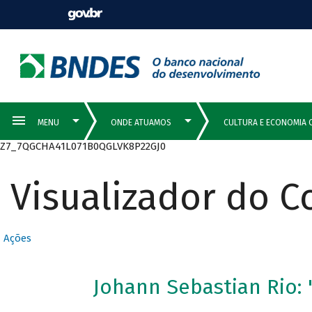
Z7_7QGCHA41L071B0QGLVK8P22GJ0
Visualizador do 
Ações
Johann Sebastian Rio: