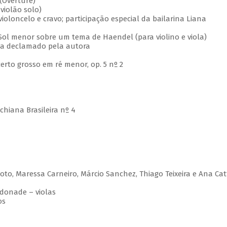
 (Overture)
violão solo)
violoncelo e cravo; participação especial da bailarina Liana
Sol menor sobre um tema de Haendel (para violino e viola)
ma declamado pela autora
certo grosso em ré menor, op. 5 nº 2
chiana Brasileira nº 4
ixoto, Maressa Carneiro, Márcio Sanchez, Thiago Teixeira e Ana Cat
donade – violas
os