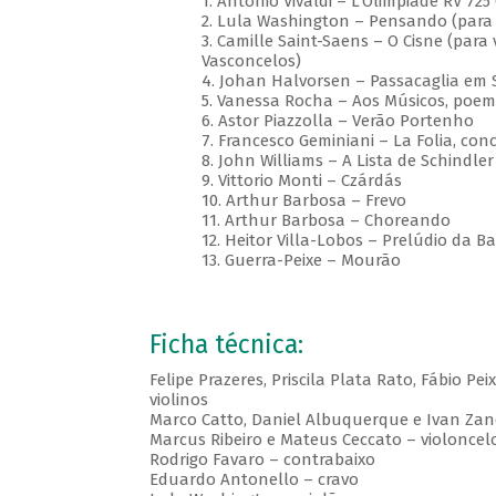
1. Antonio Vivaldi – L'Olimpiade RV 725
2. Lula Washington – Pensando (para 
3. Camille Saint-Saens – O Cisne (para 
Vasconcelos)
4. Johan Halvorsen – Passacaglia em 
5. Vanessa Rocha – Aos Músicos, poe
6. Astor Piazzolla – Verão Portenho
7. Francesco Geminiani – La Folia, con
8. John Williams – A Lista de Schindler
9. Vittorio Monti – Czárdás
10. Arthur Barbosa – Frevo
11. Arthur Barbosa – Choreando
12. Heitor Villa-Lobos – Prelúdio da Ba
13. Guerra-Peixe – Mourão
Ficha técnica:
Felipe Prazeres, Priscila Plata Rato, Fábio Pe
violinos
Marco Catto, Daniel Albuquerque e Ivan Zan
Marcus Ribeiro e Mateus Ceccato – violoncel
Rodrigo Favaro – contrabaixo
Eduardo Antonello – cravo