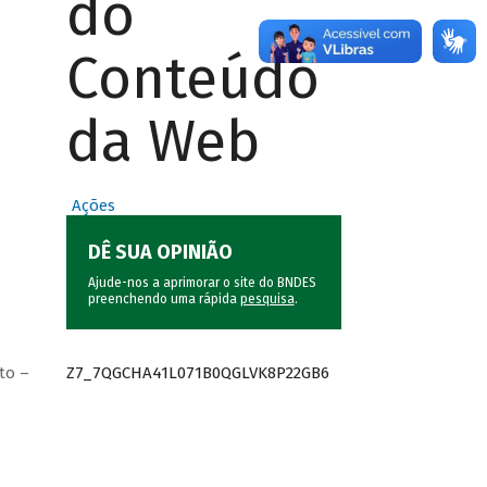
do
Conteúdo
da Web
Ações
DÊ SUA OPINIÃO
Ajude-nos a aprimorar o site do BNDES
preenchendo uma rápida
pesquisa
.
Z7_7QGCHA41L071B0QGLVK8P22GB6
to –