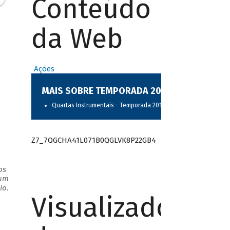
Conteúdo
da Web
Ações
MAIS SOBRE TEMPORADA 2017
Quartas Instrumentais - Temporada 2017
Z7_7QGCHA41L071B0QGLVK8P22GB4
os
 um
io.
Visualizador