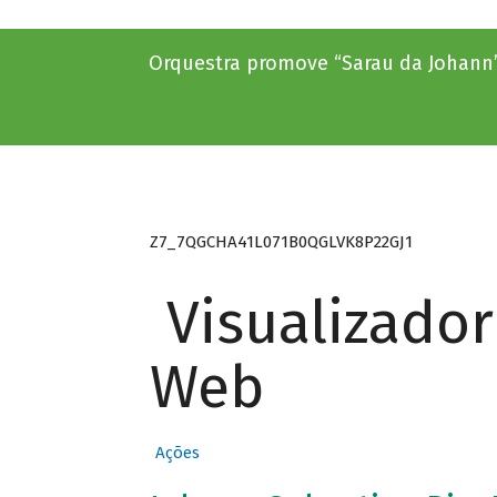
Orquestra promove “Sarau da Johann
Z7_7QGCHA41L071B0QGLVK8P22GJ1
Visualizado
Web
Ações