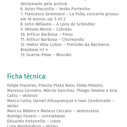
declamado pela autora
6. Astor Piazzolla – Verão Portenho
7. Francesco Geminiani – La Folia, concerto grosso
em ré menor, op. 5 nº 2
8. John Williams – A Lista de Schindler
9. Vittorio Monti – Czárdás
10. Arthur Barbosa – Frevo
11. Arthur Barbosa – Choreando
12. Heitor Villa-Lobos – Prelúdio da Bachiana
Brasileira nº 4
13. Guerra-Peixe – Mourão
Ficha técnica:
Felipe Prazeres, Priscila Plata Rato, Fábio Peixoto,
Maressa Carneiro, Márcio Sanchez, Thiago Teixeira e Ana
Catto – violinos
Marco Catto, Daniel Albuquerque e Ivan Zandonade –
violas
Marcus Ribeiro e Mateus Ceccato – violoncelos
Rodrigo Favaro – contrabaixo
Eduardo Antonello – cravo
Lula Washington – violão