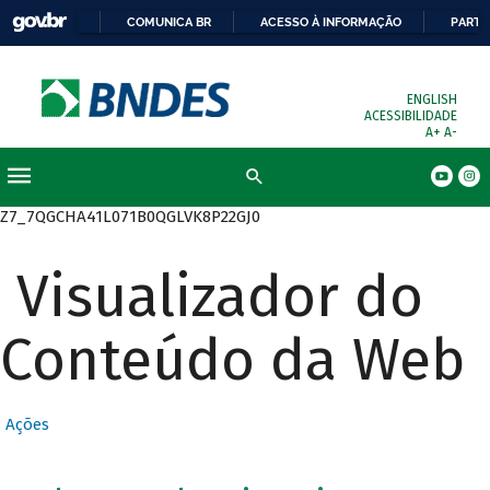
COMUNICA BR
ACESSO À INFORMAÇÃO
PARTI
ENGLISH
ACESSIBILIDADE
A+
A-
Busca
Z7_7QGCHA41L071B0QGLVK8P22GJ0
Visualizador do
Conteúdo da Web
Ações