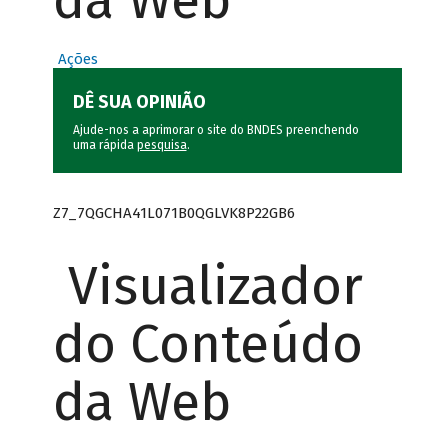
da Web
Ações
DÊ SUA OPINIÃO
Ajude-nos a aprimorar o site do BNDES preenchendo
uma rápida
pesquisa
.
Z7_7QGCHA41L071B0QGLVK8P22GB6
Visualizador
do Conteúdo
da Web