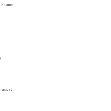
 Kramer
m
musical