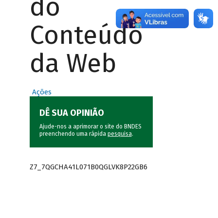
do
Conteúdo
da Web
Ações
DÊ SUA OPINIÃO
Ajude-nos a aprimorar o site do BNDES
preenchendo uma rápida
pesquisa
.
Z7_7QGCHA41L071B0QGLVK8P22GB6