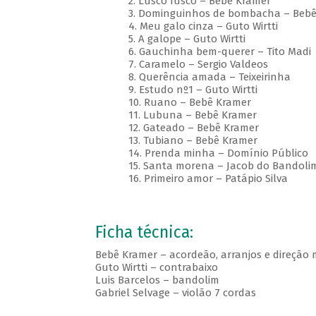
2. Lusco fusco – Bebê Kramer
3. Dominguinhos de bombacha – Bebê
4. Meu galo cinza – Guto Wirtti
5. A galope – Guto Wirtti
6. Gauchinha bem-querer – Tito Madi
7. Caramelo – Sergio Valdeos
8. Querência amada – Teixeirinha
9. Estudo nº1 – Guto Wirtti
10. Ruano – Bebê Kramer
11. Lubuna – Bebê Kramer
12. Gateado – Bebê Kramer
13. Tubiano – Bebê Kramer
14. Prenda minha – Domínio Público
15. Santa morena – Jacob do Bandoli
16. Primeiro amor – Patápio Silva
Ficha técnica:
Bebê Kramer – acordeão, arranjos e direção 
Guto Wirtti – contrabaixo
Luis Barcelos – bandolim
Gabriel Selvage – violão 7 cordas