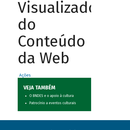
Visualizador
do
Conteúdo
da Web
Ações
VEJA TAMBÉM
O BNDES e o apoio à cultura
Patrocínio a eventos culturais