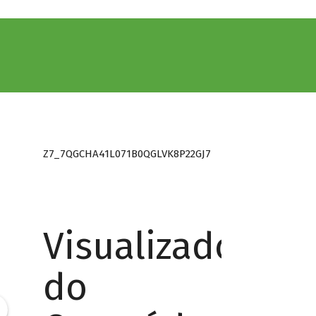
Z7_7QGCHA41L071B0QGLVK8P22GJ7
Visualizador
do