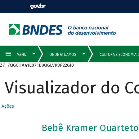
Z7_7QGCHA41L071B0QGLVK8P22GJ0
Visualizador do 
Ações
Bebê Kramer Quarteto