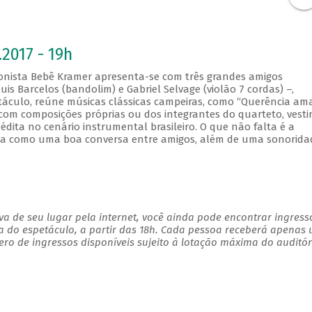
2017 - 19h
eonista Bebê Kramer apresenta-se com três grandes amigos
uis Barcelos (bandolim) e Gabriel Selvage (violão 7 cordas) –,
áculo, reúne músicas clássicas campeiras, como “Querência ama
om composições próprias ou dos integrantes do quarteto, vesti
édita no cenário instrumental brasileiro. O que não falta é a
osa como uma boa conversa entre amigos, além de uma sonorida
a de seu lugar pela internet, você ainda pode encontrar ingress
a do espetáculo, a partir das 18h. Cada pessoa receberá apenas
o de ingressos disponíveis sujeito à lotação máxima do auditór