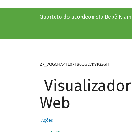
Quarteto do acordeonista Bebê Kram
Z7_7QGCHA41L071B0QGLVK8P22GJ1
Visualizado
Web
Ações