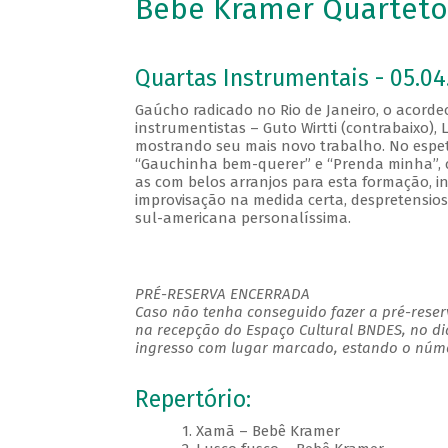
Bebê Kramer Quarteto
Quartas Instrumentais - 05.04.
Gaúcho radicado no Rio de Janeiro, o acord
instrumentistas – Guto Wirtti (contrabaixo), L
mostrando seu mais novo trabalho. No espet
“Gauchinha bem-querer” e “Prenda minha”, c
as com belos arranjos para esta formação, in
improvisação na medida certa, despretensi
sul-americana personalíssima.
PRÉ-RESERVA ENCERRADA
Caso não tenha conseguido fazer a pré-reserv
na recepção do Espaço Cultural BNDES, no di
ingresso com lugar marcado, estando o númer
Repertório:
1. Xamã – Bebê Kramer