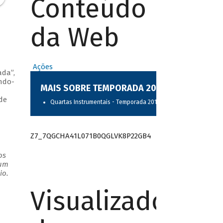
Conteúdo
da Web
Ações
da”,
ndo-
MAIS SOBRE TEMPORADA 2017
de
Quartas Instrumentais - Temporada 2017
Z7_7QGCHA41L071B0QGLVK8P22GB4
os
 um
io.
Visualizador