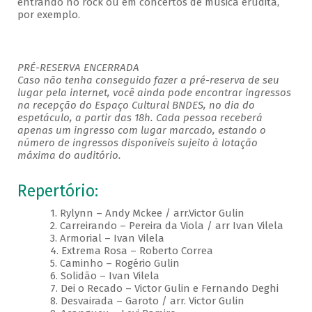
entrando no rock ou em concertos de música erudita,
por exemplo.
PRÉ-RESERVA ENCERRADA
Caso não tenha conseguido fazer a pré-reserva de seu
lugar pela internet, você ainda pode encontrar ingressos
na recepção do Espaço Cultural BNDES, no dia do
espetáculo, a partir das 18h. Cada pessoa receberá
apenas um ingresso com lugar marcado, estando o
número de ingressos disponíveis sujeito à lotação
máxima do auditório.
Repertório:
1. Rylynn – Andy Mckee / arr.Victor Gulin
2. Carreirando – Pereira da Viola / arr Ivan Vilela
3. Armorial – Ivan Vilela
4. Extrema Rosa – Roberto Correa
5. Caminho – Rogério Gulin
6. Solidão – Ivan Vilela
7. Dei o Recado – Victor Gulin e Fernando Deghi
8. Desvairada – Garoto / arr. Victor Gulin