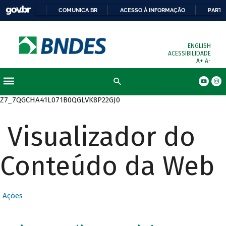
COMUNICA BR
ACESSO À INFORMAÇÃO
PARTI
ENGLISH
ACESSIBILIDADE
A+
A-
Busca
Z7_7QGCHA41L071B0QGLVK8P22GJ0
Visualizador do
Conteúdo da Web
Ações