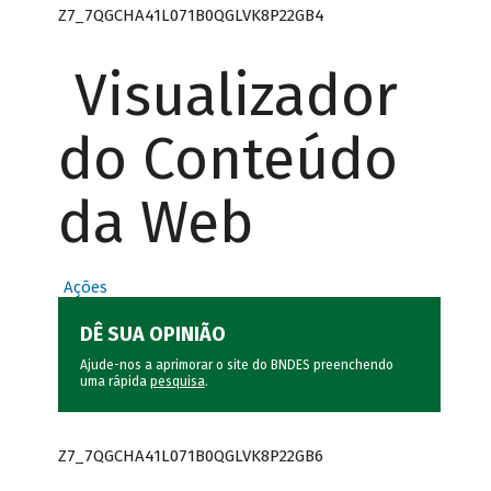
Z7_7QGCHA41L071B0QGLVK8P22GB4
Visualizador
do Conteúdo
da Web
Ações
DÊ SUA OPINIÃO
Ajude-nos a aprimorar o site do BNDES preenchendo
uma rápida
pesquisa
.
Z7_7QGCHA41L071B0QGLVK8P22GB6