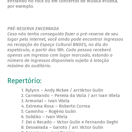
entrando no rock ou em concertos de música erudita,
por exemplo.
PRÉ-RESERVA ENCERRADA
Caso não tenha conseguido fazer a pré-reserva de seu
lugar pela internet, você ainda pode encontrar ingressos
na recepção do Espaço Cultural BNDES, no dia do
espetáculo, a partir das 18h. Cada pessoa receberá
apenas um ingresso com lugar marcado, estando o
número de ingressos disponíveis sujeito à lotação
máxima do auditório.
Repertório:
1. Rylynn – Andy Mckee / arr.Victor Gulin
2. Carreirando – Pereira da Viola / arr Ivan Vilela
3. Armorial – Ivan Vilela
4. Extrema Rosa – Roberto Correa
5. Caminho – Rogério Gulin
6. Solidão – Ivan Vilela
7. Dei o Recado – Victor Gulin e Fernando Deghi
8. Desvairada – Garoto / arr. Victor Gulin