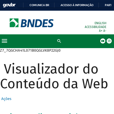
COMUNICA BR
ACESSO À INFORMAÇÃO
PARTI
ENGLISH
ACESSIBILIDADE
A+
A-
Busca
Z7_7QGCHA41L071B0QGLVK8P22GJ0
Visualizador do
Conteúdo da Web
Ações