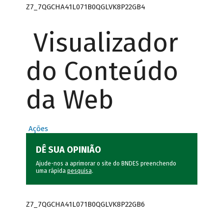
Z7_7QGCHA41L071B0QGLVK8P22GB4
Visualizador
do Conteúdo
da Web
Ações
DÊ SUA OPINIÃO
Ajude-nos a aprimorar o site do BNDES preenchendo
uma rápida
pesquisa
.
Z7_7QGCHA41L071B0QGLVK8P22GB6