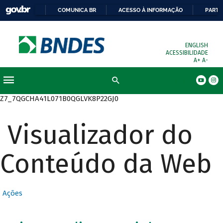
COMUNICA BR
ACESSO À INFORMAÇÃO
PARTI
ENGLISH
ACESSIBILIDADE
A+
A-
Busca
Z7_7QGCHA41L071B0QGLVK8P22GJ0
Visualizador do
Conteúdo da Web
Ações