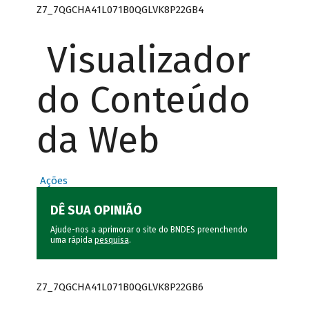
Z7_7QGCHA41L071B0QGLVK8P22GB4
Visualizador
do Conteúdo
da Web
Ações
DÊ SUA OPINIÃO
Ajude-nos a aprimorar o site do BNDES preenchendo
uma rápida
pesquisa
.
Z7_7QGCHA41L071B0QGLVK8P22GB6