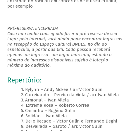
entrando no rock ou em concertos de música erudita,
por exemplo.
PRÉ-RESERVA ENCERRADA
Caso não tenha conseguido fazer a pré-reserva de seu
lugar pela internet, você ainda pode encontrar ingressos
na recepção do Espaço Cultural BNDES, no dia do
espetáculo, a partir das 18h. Cada pessoa receberá
apenas um ingresso com lugar marcado, estando o
número de ingressos disponíveis sujeito à lotação
máxima do auditório.
Repertório:
1. Rylynn – Andy Mckee / arr.Victor Gulin
2. Carreirando – Pereira da Viola / arr Ivan Vilela
3. Armorial – Ivan Vilela
4. Extrema Rosa – Roberto Correa
5. Caminho – Rogério Gulin
6. Solidão – Ivan Vilela
7. Dei o Recado – Victor Gulin e Fernando Deghi
8. Desvairada – Garoto / arr. Victor Gulin