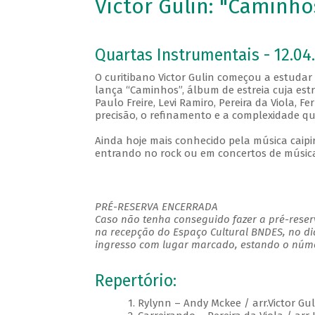
Victor Gulin: "Caminho
Quartas Instrumentais - 12.04.
O curitibano Victor Gulin começou a estudar v
lança “Caminhos”, álbum de estreia cuja estre
Paulo Freire, Levi Ramiro, Pereira da Viola, 
precisão, o refinamento e a complexidade qu
Ainda hoje mais conhecido pela música caipira
entrando no rock ou em concertos de música
PRÉ-RESERVA ENCERRADA
Caso não tenha conseguido fazer a pré-reserv
na recepção do Espaço Cultural BNDES, no di
ingresso com lugar marcado, estando o númer
Repertório:
1. Rylynn – Andy Mckee / arr.Victor Gul