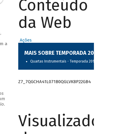
Conteúdo
da Web
,
,
Ações
om a
MAIS SOBRE TEMPORADA 2017
Quartas Instrumentais - Temporada 2017
Z7_7QGCHA41L071B0QGLVK8P22GB4
os
 um
io.
Visualizador