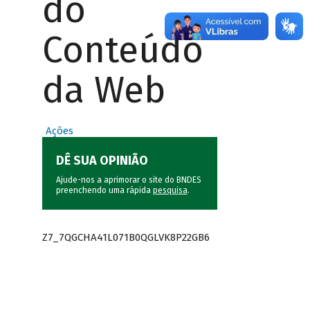
do
Conteúdo
da Web
Ações
DÊ SUA OPINIÃO
Ajude-nos a aprimorar o site do BNDES
preenchendo uma rápida
pesquisa
.
Z7_7QGCHA41L071B0QGLVK8P22GB6