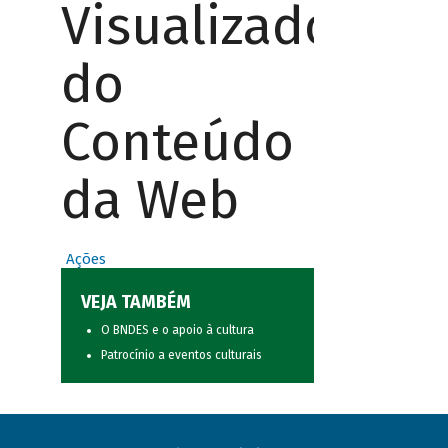
Visualizador
do
Conteúdo
da Web
Ações
VEJA TAMBÉM
O BNDES e o apoio à cultura
Patrocínio a eventos culturais