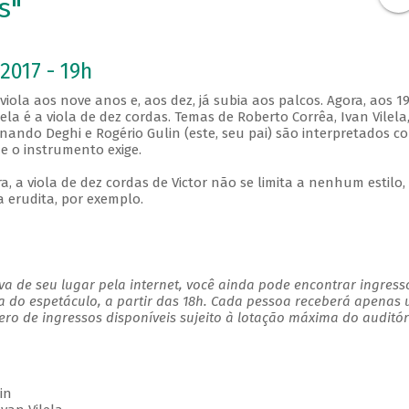
s"
2017 - 19h
iola aos nove anos e, aos dez, já subia aos palcos. Agora, aos 19
la é a viola de dez cordas. Temas de Roberto Corrêa, Ivan Vilela
Fernando Deghi e Rogério Gulin (este, seu pai) são interpretados c
e o instrumento exige.
, a viola de dez cordas de Victor não se limita a nenhum estilo,
 erudita, por exemplo.
a de seu lugar pela internet, você ainda pode encontrar ingress
a do espetáculo, a partir das 18h. Cada pessoa receberá apenas
o de ingressos disponíveis sujeito à lotação máxima do auditór
in