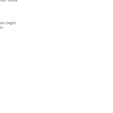
Ivan Vilela
ndo Deghi
in