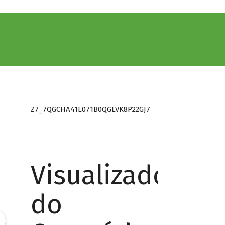
Z7_7QGCHA41L071B0QGLVK8P22GJ7
Visualizador
do