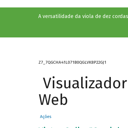
A versatilidade da viola de dez cord
Z7_7QGCHA41L071B0QGLVK8P22GJ1
Visualizado
Web
Ações