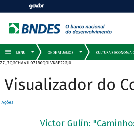
Z7_7QGCHA41L071B0QGLVK8P22GJ0
Visualizador do 
Ações
Victor Gulin: "Caminho