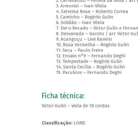
2. Carreirando – Pereira da Viola / arr 
3. Armorial – Ivan Vilela
4. Extrema Rosa – Roberto Correa
5. Caminho – Rogério Gulin
6. Solidão – Ivan Vilela
7. Dei o Recado – Victor Gulin e Ferna
8. Desvairada – Garoto / arr. Victor Gul
9. Acanguçu – Levi Ramiro
10. Rosa Vermelha – Rogério Gulin
11. Seca – Paulo Freire
12. Ensaio n°9 – Fernando Deghi
13. Tempestade – Rogério Gulin
14. Santa Cecília – Rogério Gulin
15. Parulices – Fernando Deghi
Ficha técnica:
Victor Gulin – viola de 10 cordas
Classificação:
LIVRE