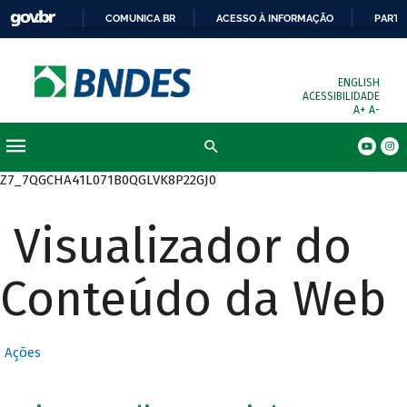
COMUNICA BR
ACESSO À INFORMAÇÃO
PARTI
ENGLISH
ACESSIBILIDADE
A+
A-
Busca
Z7_7QGCHA41L071B0QGLVK8P22GJ0
Visualizador do
Conteúdo da Web
Ações