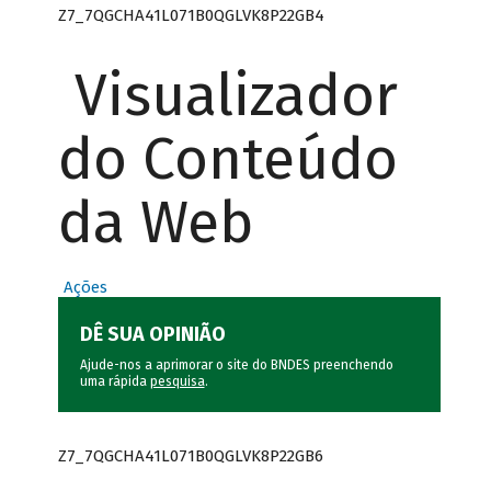
Z7_7QGCHA41L071B0QGLVK8P22GB4
Visualizador
do Conteúdo
da Web
Ações
DÊ SUA OPINIÃO
Ajude-nos a aprimorar o site do BNDES preenchendo
uma rápida
pesquisa
.
Z7_7QGCHA41L071B0QGLVK8P22GB6