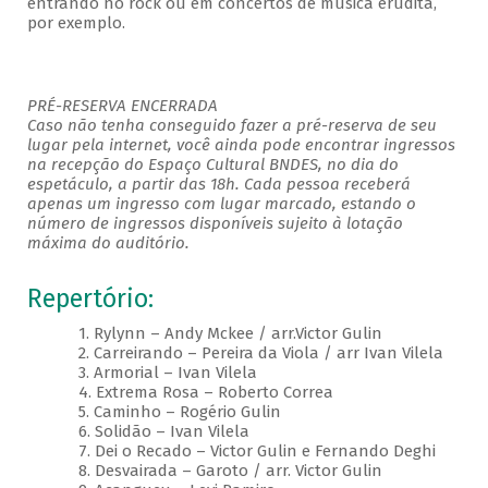
entrando no rock ou em concertos de música erudita,
por exemplo.
PRÉ-RESERVA ENCERRADA
Caso não tenha conseguido fazer a pré-reserva de seu
lugar pela internet, você ainda pode encontrar ingressos
na recepção do Espaço Cultural BNDES, no dia do
espetáculo, a partir das 18h. Cada pessoa receberá
apenas um ingresso com lugar marcado, estando o
número de ingressos disponíveis sujeito à lotação
máxima do auditório.
Repertório:
1. Rylynn – Andy Mckee / arr.Victor Gulin
2. Carreirando – Pereira da Viola / arr Ivan Vilela
3. Armorial – Ivan Vilela
4. Extrema Rosa – Roberto Correa
5. Caminho – Rogério Gulin
6. Solidão – Ivan Vilela
7. Dei o Recado – Victor Gulin e Fernando Deghi
8. Desvairada – Garoto / arr. Victor Gulin