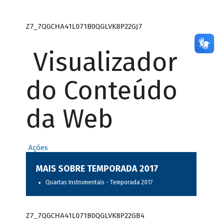
Z7_7QGCHA41L071B0QGLVK8P22GJ7
Visualizador
do Conteúdo
da Web
Ações
MAIS SOBRE TEMPORADA 2017
Quartas Instrumentais - Temporada 2017
Z7_7QGCHA41L071B0QGLVK8P22GB4