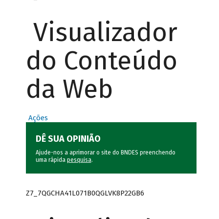
Visualizador
do Conteúdo
da Web
Ações
DÊ SUA OPINIÃO
Ajude-nos a aprimorar o site do BNDES preenchendo
uma rápida
pesquisa
.
Z7_7QGCHA41L071B0QGLVK8P22GB6