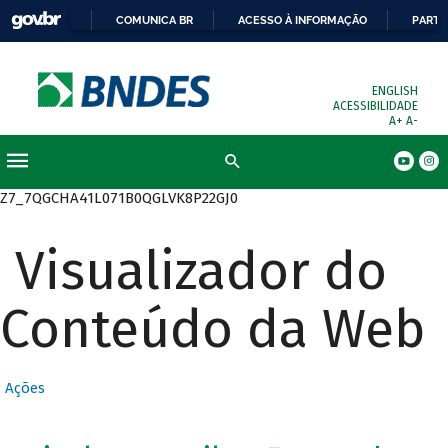
COMUNICA BR
ACESSO À INFORMAÇÃO
PARTI
ENGLISH
ACESSIBILIDADE
A+
A-
Busca
Z7_7QGCHA41L071B0QGLVK8P22GJ0
Visualizador do
Conteúdo da Web
Ações