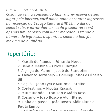
PRÉ-RESERVA ESGOTADA
Caso não tenha conseguido fazer a pré-reserva de seu
lugar pela internet, você ainda pode encontrar ingressos
na recepção do Espaço Cultural BNDES, no dia do
espetáculo, a partir das 18h. Cada pessoa receberá
apenas um ingresso com lugar marcado, estando o
número de ingressos disponíveis sujeito à lotação
máxima do auditório.
Repertório:
1. Krassik de Ramos – Eduardo Neves
2. Deixa a menina – Chico Buarque
3. A ginga do Mané – Jacob do Bandolim
4. Lamento sertanejo – Dominguinhos e Gilberto
Gil
5. Caçuá – João Lyra e Mauricio Carrilho
6. Cordestinos – Nicolas Krassik
7. Murmurando – Fon-Fon e Mário Rossi
8. Corsário – João Bosco e Aldir Blanc
9. Linha de passe – João Bosco, Aldir Blanc e
Paulo Emílio
10. Triunfando – João Lyra e Marco César de