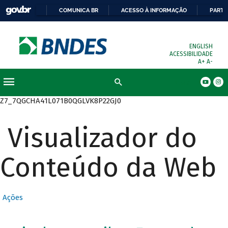
COMUNICA BR
ACESSO À INFORMAÇÃO
PARTI
ENGLISH
ACESSIBILIDADE
A+
A-
Busca
Z7_7QGCHA41L071B0QGLVK8P22GJ0
Visualizador do
Conteúdo da Web
Ações