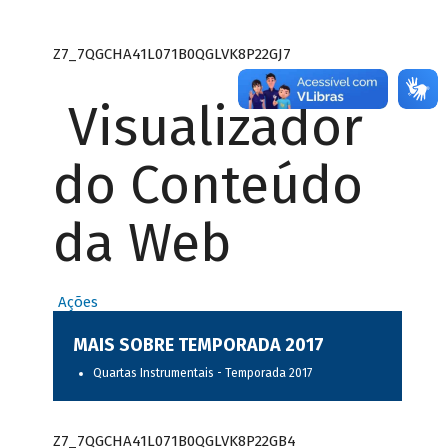
Z7_7QGCHA41L071B0QGLVK8P22GJ7
Visualizador
do Conteúdo
da Web
Ações
MAIS SOBRE TEMPORADA 2017
Quartas Instrumentais - Temporada 2017
Z7_7QGCHA41L071B0QGLVK8P22GB4