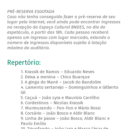
PRÉ-RESERVA ESGOTADA
Caso não tenha conseguido fazer a pré-reserva de seu
lugar pela internet, você ainda pode encontrar ingressos
na recepção do Espaço Cultural BNDES, no dia do
espetáculo, a partir das 18h. Cada pessoa receberá
apenas um ingresso com lugar marcado, estando o
número de ingressos disponíveis sujeito à lotação
máxima do auditório.
Repertório:
1. Krassik de Ramos – Eduardo Neves
2. Deixa a menina – Chico Buarque
3. A ginga do Mané – Jacob do Bandolim
4. Lamento sertanejo – Dominguinhos e Gilberto
Gil
5. Caçuá – João Lyra e Mauricio Carrilho
6. Cordestinos – Nicolas Krassik
7. Murmurando – Fon-Fon e Mário Rossi
8. Corsário – João Bosco e Aldir Blanc
9. Linha de passe – João Bosco, Aldir Blanc e
Paulo Emílio
10. Triunfando – João Lyra e Marco César de