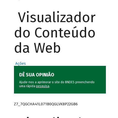
Visualizador
do Conteúdo
da Web
Ações
DÊ SUA OPINIÃO
Ajude-nos a aprimorar o site do BNDES preenchendo
uma rápida
pesquisa
.
Z7_7QGCHA41L071B0QGLVK8P22GB6