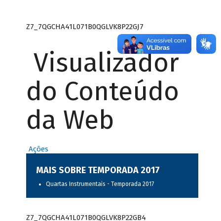
Z7_7QGCHA41L071B0QGLVK8P22GJ7
Visualizador
do Conteúdo
da Web
Ações
MAIS SOBRE TEMPORADA 2017
Quartas Instrumentais - Temporada 2017
Z7_7QGCHA41L071B0QGLVK8P22GB4