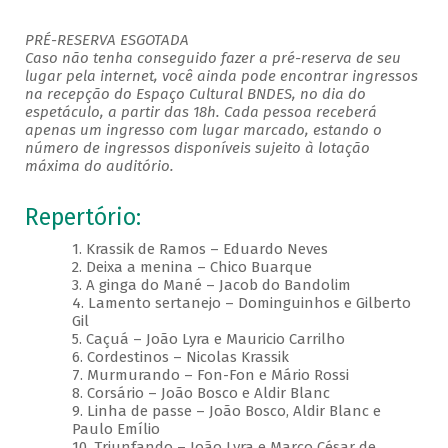
PRÉ-RESERVA ESGOTADA
Caso não tenha conseguido fazer a pré-reserva de seu
lugar pela internet, você ainda pode encontrar ingressos
na recepção do Espaço Cultural BNDES, no dia do
espetáculo, a partir das 18h. Cada pessoa receberá
apenas um ingresso com lugar marcado, estando o
número de ingressos disponíveis sujeito à lotação
máxima do auditório.
Repertório:
1. Krassik de Ramos – Eduardo Neves
2. Deixa a menina – Chico Buarque
3. A ginga do Mané – Jacob do Bandolim
4. Lamento sertanejo – Dominguinhos e Gilberto
Gil
5. Caçuá – João Lyra e Mauricio Carrilho
6. Cordestinos – Nicolas Krassik
7. Murmurando – Fon-Fon e Mário Rossi
8. Corsário – João Bosco e Aldir Blanc
9. Linha de passe – João Bosco, Aldir Blanc e
Paulo Emílio
10. Triunfando – João Lyra e Marco César de