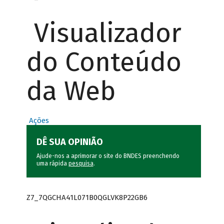
Visualizador
do Conteúdo
da Web
Ações
DÊ SUA OPINIÃO
Ajude-nos a aprimorar o site do BNDES preenchendo
uma rápida
pesquisa
.
Z7_7QGCHA41L071B0QGLVK8P22GB6