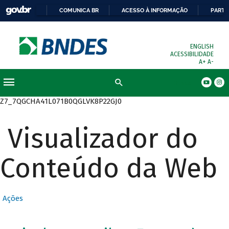
COMUNICA BR
ACESSO À INFORMAÇÃO
PARTI
ENGLISH
ACESSIBILIDADE
A+
A-
Busca
Z7_7QGCHA41L071B0QGLVK8P22GJ0
Visualizador do
Conteúdo da Web
Ações