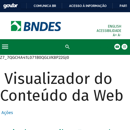
COMUNICA BR
ACESSO À INFORMAÇÃO
PARTI
ENGLISH
ACESSIBILIDADE
A+
A-
Busca
Z7_7QGCHA41L071B0QGLVK8P22GJ0
Visualizador do
Conteúdo da Web
Ações