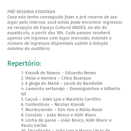
PRÉ-RESERVA ESGOTADA
Caso não tenha conseguido fazer a pré-reserva de seu
lugar pela internet, você ainda pode encontrar ingressos
na recepção do Espaço Cultural BNDES, no dia do
espetáculo, a partir das 18h. Cada pessoa receberá
apenas um ingresso com lugar marcado, estando o
número de ingressos disponíveis sujeito à lotação
máxima do auditório.
Repertório:
1. Krassik de Ramos – Eduardo Neves
2. Deixa a menina – Chico Buarque
3. A ginga do Mané – Jacob do Bandolim
4. Lamento sertanejo – Dominguinhos e Gilberto
Gil
5. Caçuá – João Lyra e Mauricio Carrilho
6. Cordestinos – Nicolas Krassik
7. Murmurando – Fon-Fon e Mário Rossi
8. Corsário – João Bosco e Aldir Blanc
9. Linha de passe – João Bosco, Aldir Blanc e
Paulo Emílio
10. Triunfando – João Lyra e Marco César de