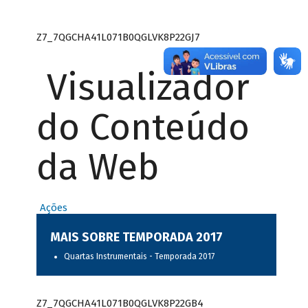
Z7_7QGCHA41L071B0QGLVK8P22GJ7
Visualizador
do Conteúdo
da Web
Ações
MAIS SOBRE TEMPORADA 2017
Quartas Instrumentais - Temporada 2017
Z7_7QGCHA41L071B0QGLVK8P22GB4