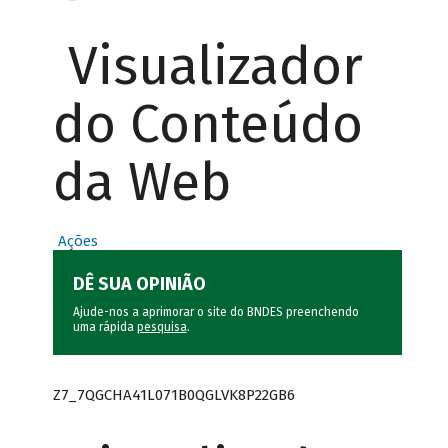
Visualizador
do Conteúdo
da Web
Ações
DÊ SUA OPINIÃO
Ajude-nos a aprimorar o site do BNDES preenchendo
uma rápida
pesquisa
.
Z7_7QGCHA41L071B0QGLVK8P22GB6