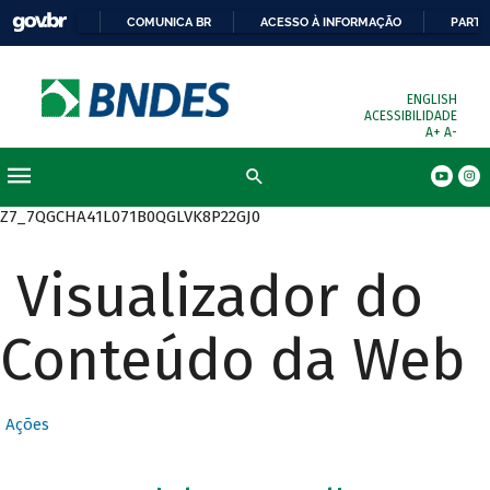
COMUNICA BR
ACESSO À INFORMAÇÃO
PARTI
ENGLISH
ACESSIBILIDADE
A+
A-
Busca
Z7_7QGCHA41L071B0QGLVK8P22GJ0
Visualizador do
Conteúdo da Web
Ações