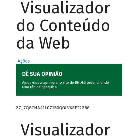
Visualizador
do Conteúdo
da Web
Ações
DÊ SUA OPINIÃO
Ajude-nos a aprimorar o site do BNDES preenchendo
uma rápida
pesquisa
.
Z7_7QGCHA41L071B0QGLVK8P22GB6
Visualizador