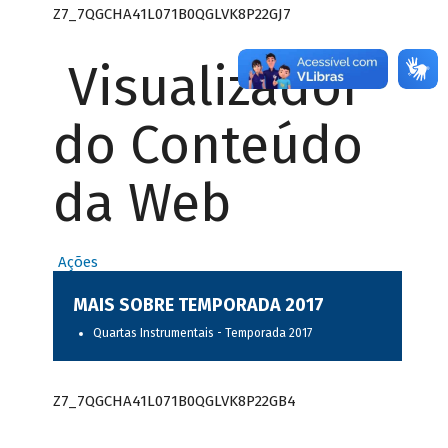
Z7_7QGCHA41L071B0QGLVK8P22GJ7
Visualizador
do Conteúdo
da Web
Ações
MAIS SOBRE TEMPORADA 2017
Quartas Instrumentais - Temporada 2017
Z7_7QGCHA41L071B0QGLVK8P22GB4