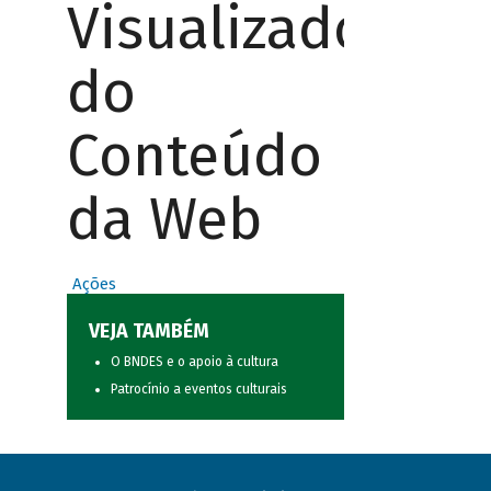
Visualizador
do
Conteúdo
da Web
Ações
VEJA TAMBÉM
O BNDES e o apoio à cultura
Patrocínio a eventos culturais