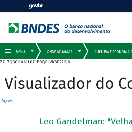
Z7_7QGCHA41L071B0QGLVK8P22GJ0
Visualizador do 
Ações
Leo Gandelman: "Velha