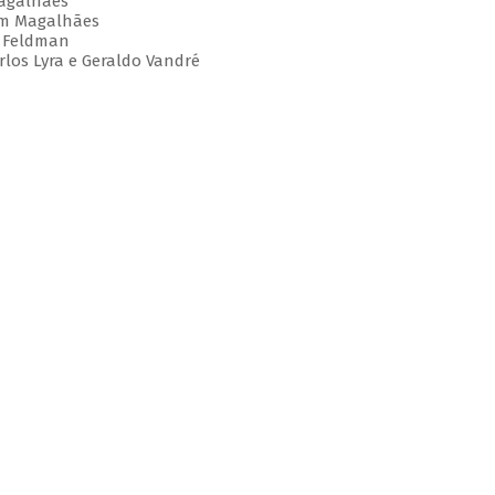
Magalhães
am Magalhães
d Feldman
rlos Lyra e Geraldo Vandré