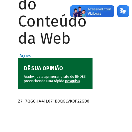
do
Conteúdo
da Web
Ações
DÊ SUA OPINIÃO
Ajude-nos a aprimorar o site do BNDES
preenchendo uma rápida
pesquisa
.
Z7_7QGCHA41L071B0QGLVK8P22GB6