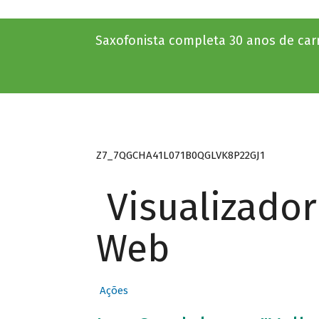
Saxofonista completa 30 anos de carr
Z7_7QGCHA41L071B0QGLVK8P22GJ1
Visualizado
Web
Ações