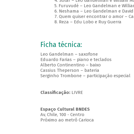
4. Solar – Leo Gandelman e William 
5. Furuvudé – Leo Gandelman e Willi
6. Neshama – Leo Gandelman e Davi
7. Quem quiser encontrar o amor – Ca
8. Reza – Edu Lobo e Ruy Guerra
Ficha técnica:
Leo Gandelman – saxofone
Eduardo Farias – piano e teclados
Alberto Continentino – baixo
Cassius Theperson – bateria
Serginho Trombone – participação especial
Classificação:
LIVRE
Espaço Cultural BNDES
Av, Chile, 100 - Centro
Próximo ao metrô Carioca