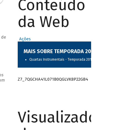
Conteúdo
da Web
 de
Ações
MAIS SOBRE TEMPORADA 2017
Quartas Instrumentais - Temporada 2017
os
Z7_7QGCHA41L071B0QGLVK8P22GB4
 um
Visualizador