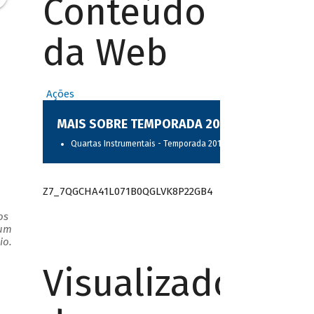
Conteúdo
da Web
Ações
MAIS SOBRE TEMPORADA 2017
Quartas Instrumentais - Temporada 2017
Z7_7QGCHA41L071B0QGLVK8P22GB4
os
 um
io.
Visualizador