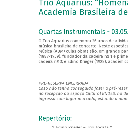
Trio Aquarius: “Homen
Academia Brasileira d
Quartas Instrumentais - 03.05.
O Trio Aquarius comemora 26 anos de atividad
música brasileira de concerto. Neste espetá
Música (ABM) cujas obras são, em grande par
(1887-1959), fundador da cadeira nº 1 e prim
cadeira nº 3; e Edino Krieger (1928), acadêmic
PRÉ-RESERVA ENCERRADA
Caso não tenha conseguido fazer a pré-reserv
na recepção do Espaço Cultural BNDES, no di
ingresso com lugar marcado, estando o númer
Repertório:
1. Edino Krieger – Trio Tocata *