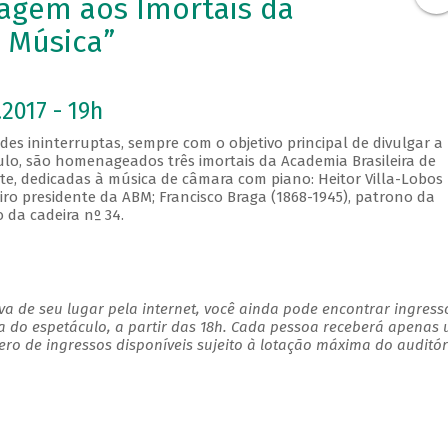
agem aos Imortais da
e Música”
2017 - 19h
es ininterruptas, sempre com o objetivo principal de divulgar a
culo, são homenageados três imortais da Academia Brasileira de
te, dedicadas à música de câmara com piano: Heitor Villa-Lobos
eiro presidente da ABM; Francisco Braga (1868-1945), patrono da
o da cadeira nº 34.
a de seu lugar pela internet, você ainda pode encontrar ingress
a do espetáculo, a partir das 18h. Cada pessoa receberá apenas
o de ingressos disponíveis sujeito à lotação máxima do auditór