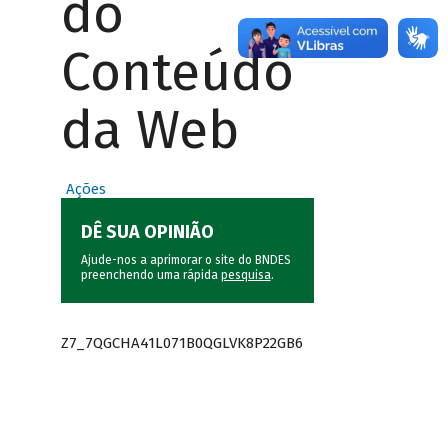
do
Conteúdo
da Web
Ações
DÊ SUA OPINIÃO
Ajude-nos a aprimorar o site do BNDES
preenchendo uma rápida
pesquisa
.
Z7_7QGCHA41L071B0QGLVK8P22GB6