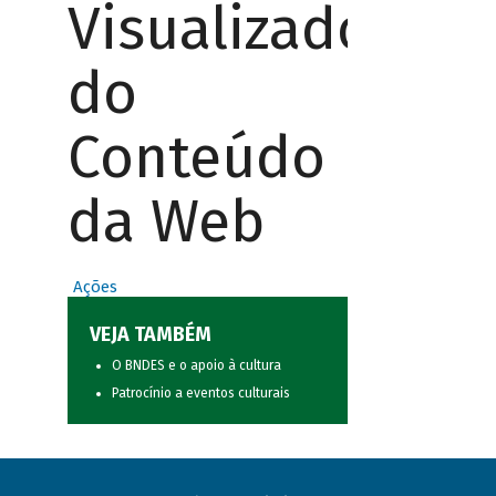
Visualizador
do
Conteúdo
da Web
Ações
VEJA TAMBÉM
O BNDES e o apoio à cultura
Patrocínio a eventos culturais