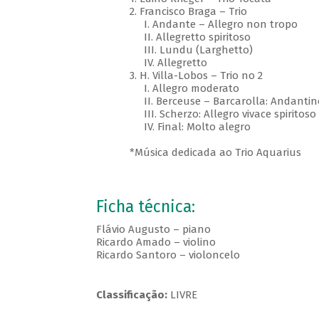
2. Francisco Braga – Trio
I. Andante – Allegro non tropo
II. Allegretto spiritoso
III. Lundu (Larghetto)
IV. Allegretto
3. H. Villa-Lobos – Trio no 2
I. Allegro moderato
II. Berceuse – Barcarolla: Andanti
III. Scherzo: Allegro vivace spiritoso
IV. Final: Molto alegro
*Música dedicada ao Trio Aquarius
Ficha técnica:
Flávio Augusto – piano
Ricardo Amado – violino
Ricardo Santoro – violoncelo
Classificação:
LIVRE