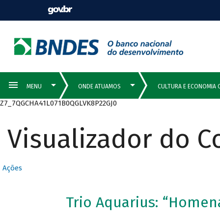
Z7_7QGCHA41L071B0QGLVK8P22GJ0
Visualizador do 
Ações
Trio Aquarius: “Homen