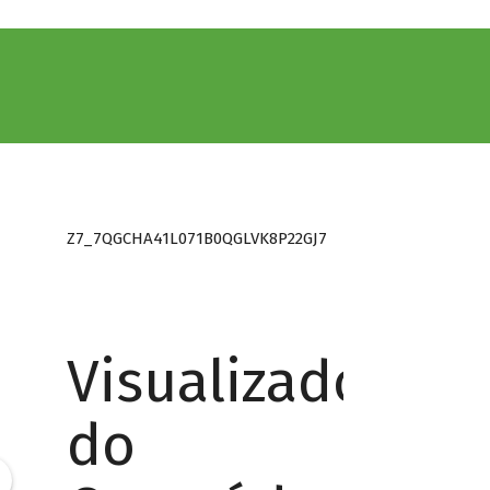
Z7_7QGCHA41L071B0QGLVK8P22GJ7
Visualizador
do