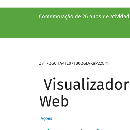
Comemoração de 26 anos de atividade
Z7_7QGCHA41L071B0QGLVK8P22GJ1
Visualizado
Web
Ações