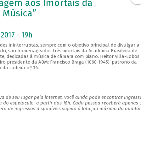
agem aos Imortais da
e Música”
2017 - 19h
es ininterruptas, sempre com o objetivo principal de divulgar a
culo, são homenageados três imortais da Academia Brasileira de
te, dedicadas à música de câmara com piano: Heitor Villa-Lobos
eiro presidente da ABM; Francisco Braga (1868-1945), patrono da
o da cadeira nº 34.
a de seu lugar pela internet, você ainda pode encontrar ingress
a do espetáculo, a partir das 18h. Cada pessoa receberá apenas
o de ingressos disponíveis sujeito à lotação máxima do auditór