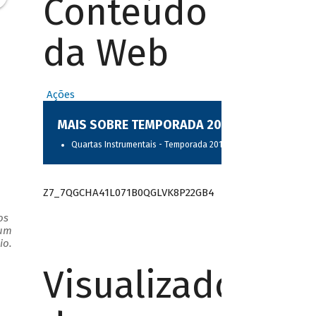
Conteúdo
da Web
Ações
MAIS SOBRE TEMPORADA 2017
Quartas Instrumentais - Temporada 2017
Z7_7QGCHA41L071B0QGLVK8P22GB4
os
 um
io.
Visualizador