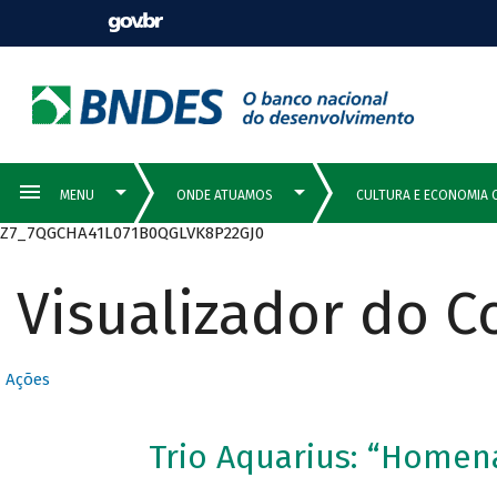
Z7_7QGCHA41L071B0QGLVK8P22GJ0
Visualizador do 
Ações
Trio Aquarius: “Homen