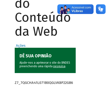
do
Conteúdo
da Web
Ações
DÊ SUA OPINIÃO
Ajude-nos a aprimorar o site do BNDES
preenchendo uma rápida
pesquisa
.
Z7_7QGCHA41L071B0QGLVK8P22GB6