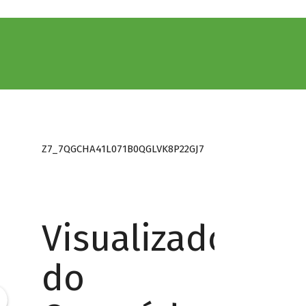
Z7_7QGCHA41L071B0QGLVK8P22GJ7
Visualizador
do