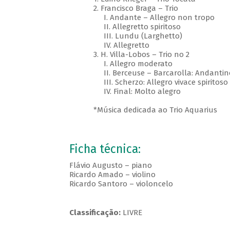
2. Francisco Braga – Trio
I. Andante – Allegro non tropo
II. Allegretto spiritoso
III. Lundu (Larghetto)
IV. Allegretto
3. H. Villa-Lobos – Trio no 2
I. Allegro moderato
II. Berceuse – Barcarolla: Andanti
III. Scherzo: Allegro vivace spiritoso
IV. Final: Molto alegro
*Música dedicada ao Trio Aquarius
Ficha técnica:
Flávio Augusto – piano
Ricardo Amado – violino
Ricardo Santoro – violoncelo
Classificação:
LIVRE