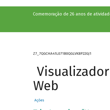
Comemoração de 26 anos de atividade
Z7_7QGCHA41L071B0QGLVK8P22GJ1
Visualizado
Web
Ações