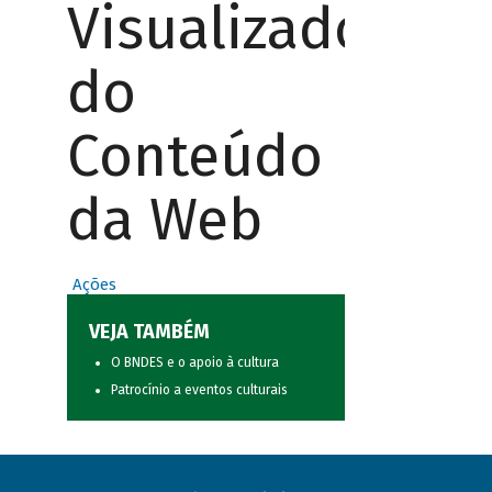
Visualizador
do
Conteúdo
da Web
Ações
VEJA TAMBÉM
O BNDES e o apoio à cultura
Patrocínio a eventos culturais