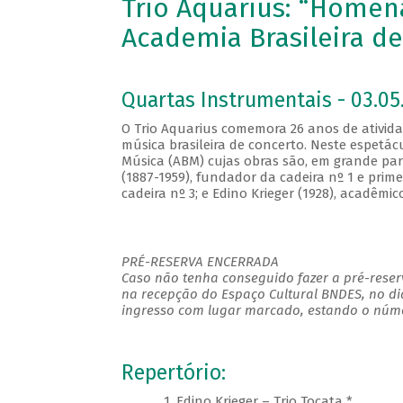
Trio Aquarius: “Homen
Academia Brasileira d
Quartas Instrumentais - 03.05.
O Trio Aquarius comemora 26 anos de atividad
música brasileira de concerto. Neste espetá
Música (ABM) cujas obras são, em grande par
(1887-1959), fundador da cadeira nº 1 e prim
cadeira nº 3; e Edino Krieger (1928), acadêmic
PRÉ-RESERVA ENCERRADA
Caso não tenha conseguido fazer a pré-reserv
na recepção do Espaço Cultural BNDES, no di
ingresso com lugar marcado, estando o númer
Repertório:
1. Edino Krieger – Trio Tocata *