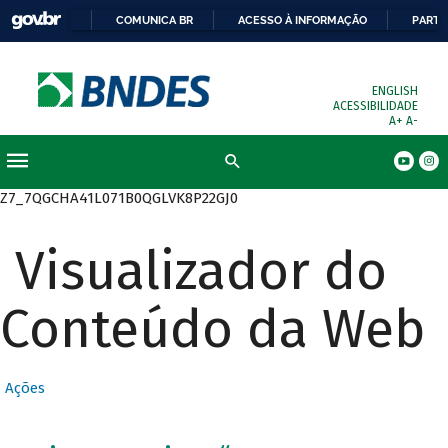
COMUNICA BR
ACESSO À INFORMAÇÃO
PARTI
ENGLISH
ACESSIBILIDADE
A+
A-
Busca
Z7_7QGCHA41L071B0QGLVK8P22GJ0
Visualizador do
Conteúdo da Web
Ações