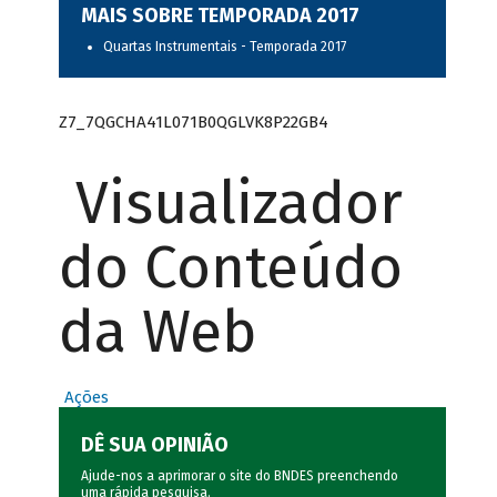
MAIS SOBRE TEMPORADA 2017
Quartas Instrumentais - Temporada 2017
Z7_7QGCHA41L071B0QGLVK8P22GB4
Visualizador
do Conteúdo
da Web
Ações
DÊ SUA OPINIÃO
Ajude-nos a aprimorar o site do BNDES preenchendo
uma rápida
pesquisa
.