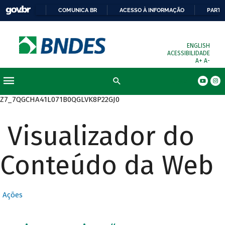
COMUNICA BR
ACESSO À INFORMAÇÃO
PARTI
ENGLISH
ACESSIBILIDADE
A+
A-
Busca
Z7_7QGCHA41L071B0QGLVK8P22GJ0
Visualizador do
Conteúdo da Web
Ações