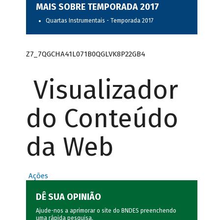
MAIS SOBRE TEMPORADA 2017
Quartas Instrumentais - Temporada 2017
Z7_7QGCHA41L071B0QGLVK8P22GB4
Visualizador
do Conteúdo
da Web
Ações
DÊ SUA OPINIÃO
Ajude-nos a aprimorar o site do BNDES preenchendo
uma rápida
pesquisa
.