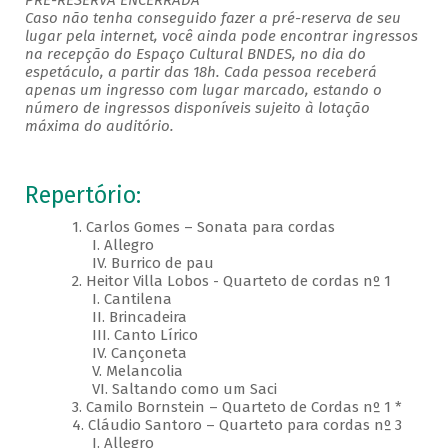
PRÉ-RESERVA ENCERRADA
Caso não tenha conseguido fazer a pré-reserva de seu
lugar pela internet, você ainda pode encontrar ingressos
na recepção do Espaço Cultural BNDES, no dia do
espetáculo, a partir das 18h. Cada pessoa receberá
apenas um ingresso com lugar marcado, estando o
número de ingressos disponíveis sujeito à lotação
máxima do auditório.
Repertório:
1. Carlos Gomes – Sonata para cordas
I. Allegro
IV. Burrico de pau
2. Heitor Villa Lobos - Quarteto de cordas nº 1
I. Cantilena
II. Brincadeira
III. Canto Lírico
IV. Cançoneta
V. Melancolia
VI. Saltando como um Saci
3. Camilo Bornstein – Quarteto de Cordas nº 1 *
4. Cláudio Santoro – Quarteto para cordas nº 3
I. Allegro