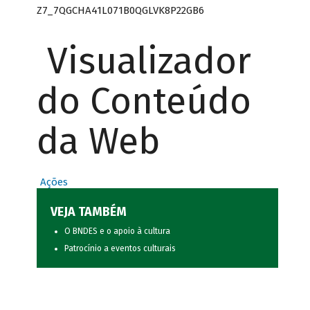
Z7_7QGCHA41L071B0QGLVK8P22GB6
Visualizador
do Conteúdo
da Web
Ações
VEJA TAMBÉM
O BNDES e o apoio à cultura
Patrocínio a eventos culturais