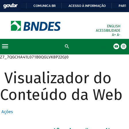
COMUNICA BR
ACESSO À INFORMAÇÃO
PARTI
ENGLISH
ACESSIBILIDADE
A+
A-
Busca
Z7_7QGCHA41L071B0QGLVK8P22GJ0
Visualizador do
Conteúdo da Web
Ações