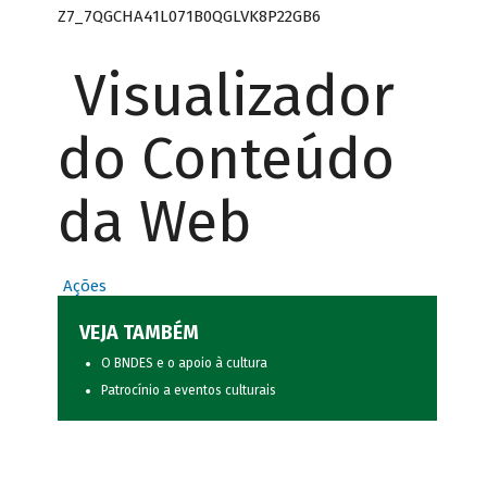
Z7_7QGCHA41L071B0QGLVK8P22GB6
Visualizador
do Conteúdo
da Web
Ações
VEJA TAMBÉM
O BNDES e o apoio à cultura
Patrocínio a eventos culturais