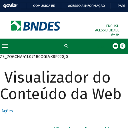
COMUNICA BR
ACESSO À INFORMAÇÃO
PARTI
ENGLISH
ACESSIBILIDADE
A+
A-
Busca
Z7_7QGCHA41L071B0QGLVK8P22GJ0
Visualizador do
Conteúdo da Web
Ações