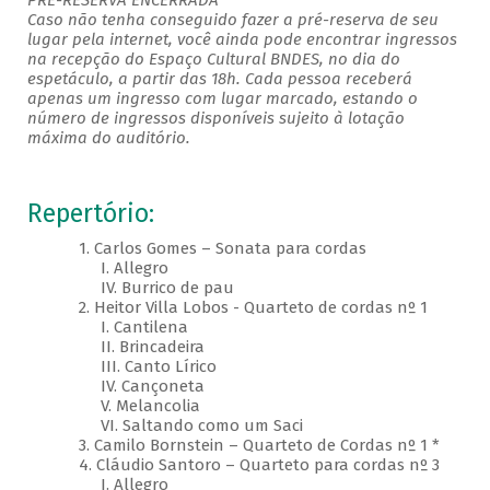
PRÉ-RESERVA ENCERRADA
Caso não tenha conseguido fazer a pré-reserva de seu
lugar pela internet, você ainda pode encontrar ingressos
na recepção do Espaço Cultural BNDES, no dia do
espetáculo, a partir das 18h. Cada pessoa receberá
apenas um ingresso com lugar marcado, estando o
número de ingressos disponíveis sujeito à lotação
máxima do auditório.
Repertório:
1. Carlos Gomes – Sonata para cordas
I. Allegro
IV. Burrico de pau
2. Heitor Villa Lobos - Quarteto de cordas nº 1
I. Cantilena
II. Brincadeira
III. Canto Lírico
IV. Cançoneta
V. Melancolia
VI. Saltando como um Saci
3. Camilo Bornstein – Quarteto de Cordas nº 1 *
4. Cláudio Santoro – Quarteto para cordas nº 3
I. Allegro