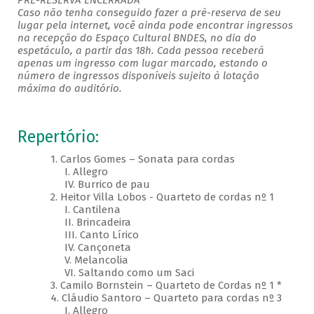
PRÉ-RESERVA ENCERRADA
Caso não tenha conseguido fazer a pré-reserva de seu
lugar pela internet, você ainda pode encontrar ingressos
na recepção do Espaço Cultural BNDES, no dia do
espetáculo, a partir das 18h. Cada pessoa receberá
apenas um ingresso com lugar marcado, estando o
número de ingressos disponíveis sujeito à lotação
máxima do auditório.
Repertório:
1. Carlos Gomes – Sonata para cordas
I. Allegro
IV. Burrico de pau
2. Heitor Villa Lobos - Quarteto de cordas nº 1
I. Cantilena
II. Brincadeira
III. Canto Lírico
IV. Cançoneta
V. Melancolia
VI. Saltando como um Saci
3. Camilo Bornstein – Quarteto de Cordas nº 1 *
4. Cláudio Santoro – Quarteto para cordas nº 3
I. Allegro