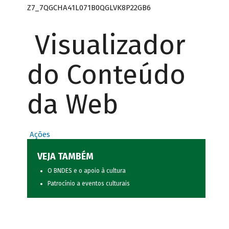
Z7_7QGCHA41L071B0QGLVK8P22GB6
Visualizador
do Conteúdo
da Web
Ações
VEJA TAMBÉM
O BNDES e o apoio à cultura
Patrocínio a eventos culturais