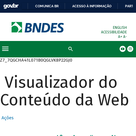
COMUNICA BR
ACESSO À INFORMAÇÃO
PARTI
ENGLISH
ACESSIBILIDADE
A+
A-
Busca
Z7_7QGCHA41L071B0QGLVK8P22GJ0
Visualizador do
Conteúdo da Web
Ações