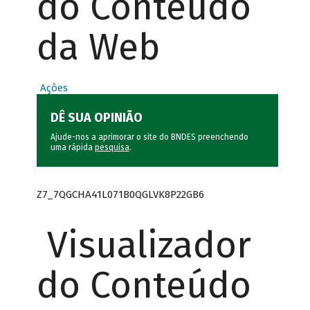
do Conteúdo
da Web
Ações
DÊ SUA OPINIÃO
Ajude-nos a aprimorar o site do BNDES preenchendo
uma rápida
pesquisa
.
Z7_7QGCHA41L071B0QGLVK8P22GB6
Visualizador
do Conteúdo