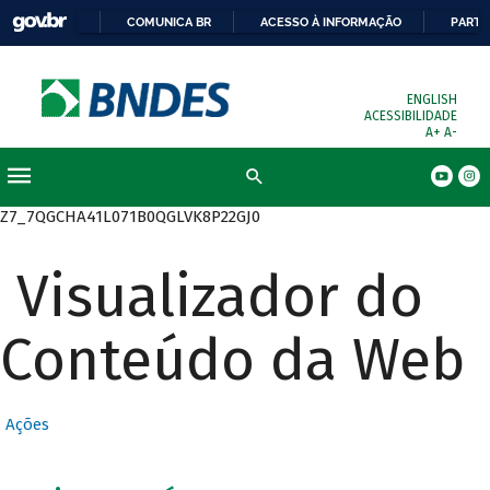
COMUNICA BR
ACESSO À INFORMAÇÃO
PARTI
ENGLISH
ACESSIBILIDADE
A+
A-
Busca
Z7_7QGCHA41L071B0QGLVK8P22GJ0
Visualizador do
Conteúdo da Web
Ações