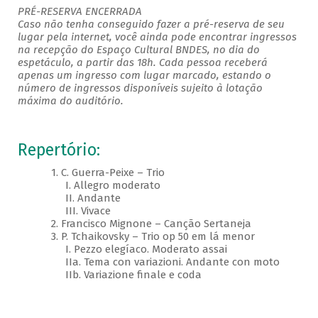
PRÉ-RESERVA ENCERRADA
Caso não tenha conseguido fazer a pré-reserva de seu
lugar pela internet, você ainda pode encontrar ingressos
na recepção do Espaço Cultural BNDES, no dia do
espetáculo, a partir das 18h. Cada pessoa receberá
apenas um ingresso com lugar marcado, estando o
número de ingressos disponíveis sujeito à lotação
máxima do auditório.
Repertório:
1. C. Guerra-Peixe – Trio
I. Allegro moderato
II. Andante
III. Vivace
2. Francisco Mignone – Canção Sertaneja
3. P. Tchaikovsky – Trio op 50 em lá menor
I. Pezzo elegíaco. Moderato assai
IIa. Tema con variazioni. Andante con moto
IIb. Variazione finale e coda