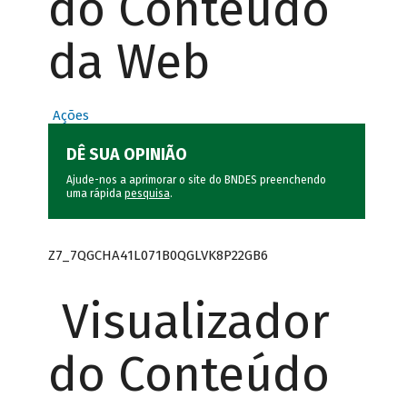
do Conteúdo
da Web
Ações
DÊ SUA OPINIÃO
Ajude-nos a aprimorar o site do BNDES preenchendo
uma rápida
pesquisa
.
Z7_7QGCHA41L071B0QGLVK8P22GB6
Visualizador
do Conteúdo