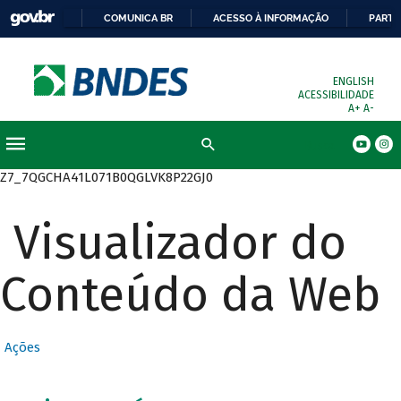
COMUNICA BR
ACESSO À INFORMAÇÃO
PARTI
ENGLISH
ACESSIBILIDADE
A+
A-
Busca
Z7_7QGCHA41L071B0QGLVK8P22GJ0
Visualizador do
Conteúdo da Web
Ações