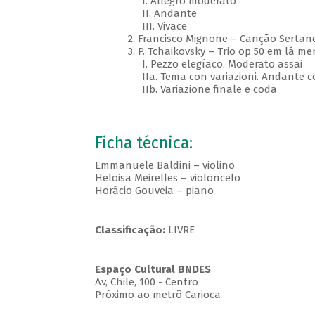
I. Allegro moderato
II. Andante
III. Vivace
2. Francisco Mignone – Canção Sertan
3. P. Tchaikovsky – Trio op 50 em lá m
I. Pezzo elegíaco. Moderato assai
IIa. Tema con variazioni. Andante 
IIb. Variazione finale e coda
Ficha técnica:
Emmanuele Baldini – violino
Heloisa Meirelles – violoncelo
Horácio Gouveia – piano
Classificação:
LIVRE
Espaço Cultural BNDES
Av, Chile, 100 - Centro
Próximo ao metrô Carioca