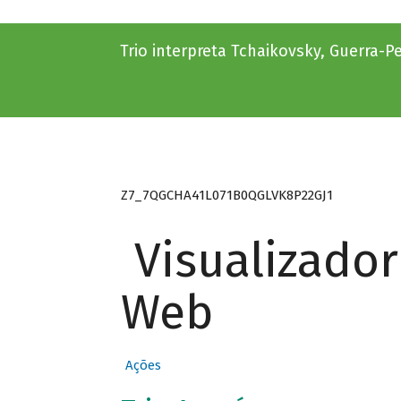
Trio interpreta Tchaikovsky, Guerra-P
Z7_7QGCHA41L071B0QGLVK8P22GJ1
Visualizado
Web
Ações