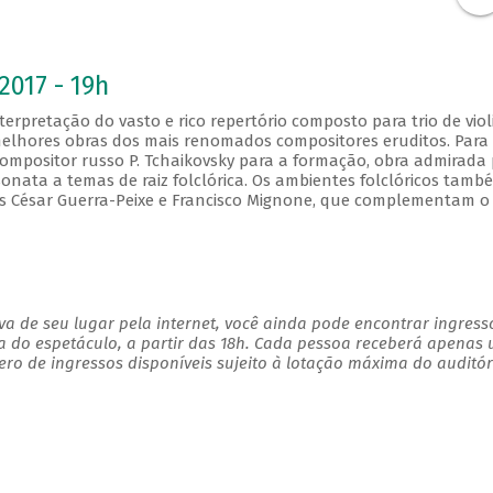
2017 - 19h
erpretação do vasto e rico repertório composto para trio de viol
melhores obras dos mais renomados compositores eruditos. Para 
compositor russo P. Tchaikovsky para a formação, obra admirada
onata a temas de raiz folclórica. Os ambientes folclóricos tamb
ros César Guerra-Peixe e Francisco Mignone, que complementam o
a de seu lugar pela internet, você ainda pode encontrar ingress
a do espetáculo, a partir das 18h. Cada pessoa receberá apenas
o de ingressos disponíveis sujeito à lotação máxima do auditór