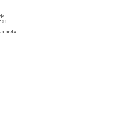
eja
enor
con moto