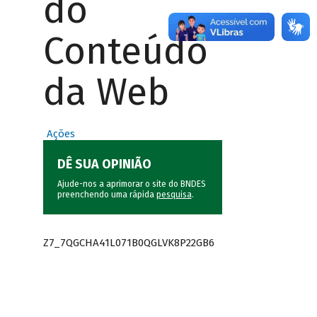
do
Conteúdo
da Web
Ações
DÊ SUA OPINIÃO
Ajude-nos a aprimorar o site do BNDES
preenchendo uma rápida
pesquisa
.
Z7_7QGCHA41L071B0QGLVK8P22GB6