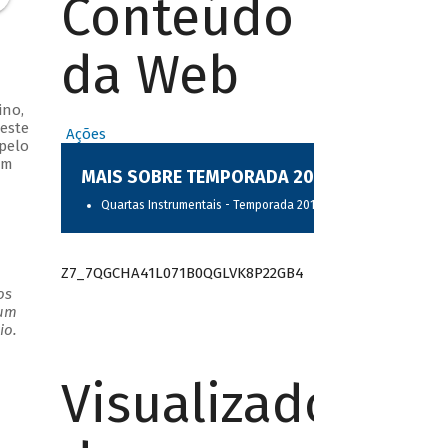
Conteúdo
da Web
ino,
este
Ações
 pelo
ém
MAIS SOBRE TEMPORADA 2017
Quartas Instrumentais - Temporada 2017
Z7_7QGCHA41L071B0QGLVK8P22GB4
os
 um
io.
Visualizador