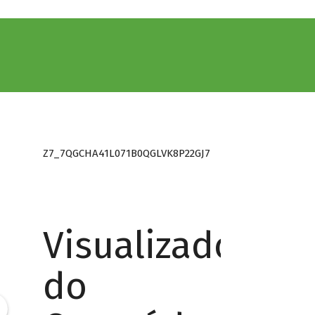
Z7_7QGCHA41L071B0QGLVK8P22GJ7
Visualizador
do