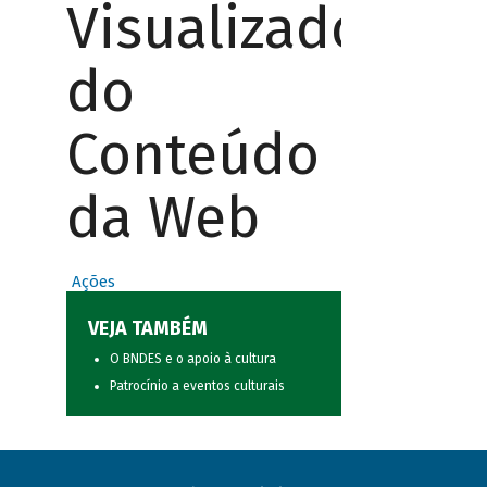
Visualizador
do
Conteúdo
da Web
Ações
VEJA TAMBÉM
O BNDES e o apoio à cultura
Patrocínio a eventos culturais