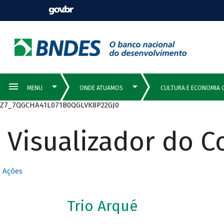
Z7_7QGCHA41L071B0QGLVK8P22GJ0
Visualizador do 
Ações
Trio Arqué