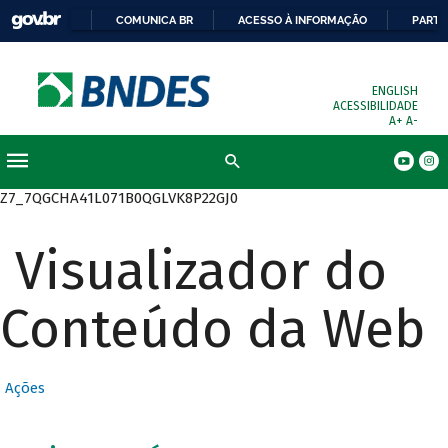
COMUNICA BR
ACESSO À INFORMAÇÃO
PARTI
ENGLISH
ACESSIBILIDADE
A+
A-
Busca
Z7_7QGCHA41L071B0QGLVK8P22GJ0
Visualizador do
Conteúdo da Web
Ações