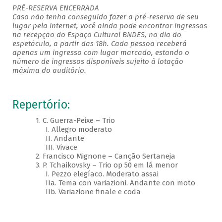
PRÉ-RESERVA ENCERRADA
Caso não tenha conseguido fazer a pré-reserva de seu
lugar pela internet, você ainda pode encontrar ingressos
na recepção do Espaço Cultural BNDES, no dia do
espetáculo, a partir das 18h. Cada pessoa receberá
apenas um ingresso com lugar marcado, estando o
número de ingressos disponíveis sujeito à lotação
máxima do auditório.
Repertório:
1. C. Guerra-Peixe – Trio
I. Allegro moderato
II. Andante
III. Vivace
2. Francisco Mignone – Canção Sertaneja
3. P. Tchaikovsky – Trio op 50 em lá menor
I. Pezzo elegíaco. Moderato assai
IIa. Tema con variazioni. Andante con moto
IIb. Variazione finale e coda