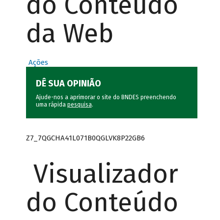
do Conteúdo
da Web
Ações
DÊ SUA OPINIÃO
Ajude-nos a aprimorar o site do BNDES preenchendo
uma rápida
pesquisa
.
Z7_7QGCHA41L071B0QGLVK8P22GB6
Visualizador
do Conteúdo