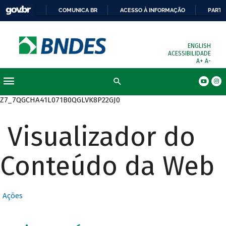
COMUNICA BR
ACESSO À INFORMAÇÃO
PARTI
ENGLISH
ACESSIBILIDADE
A+
A-
Busca
Z7_7QGCHA41L071B0QGLVK8P22GJ0
Visualizador do
Conteúdo da Web
Ações