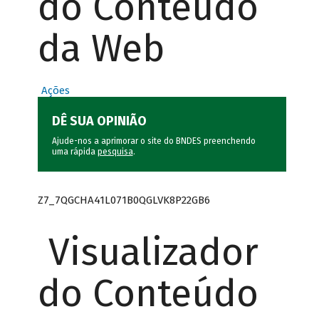
do Conteúdo
da Web
Ações
DÊ SUA OPINIÃO
Ajude-nos a aprimorar o site do BNDES preenchendo
uma rápida
pesquisa
.
Z7_7QGCHA41L071B0QGLVK8P22GB6
Visualizador
do Conteúdo