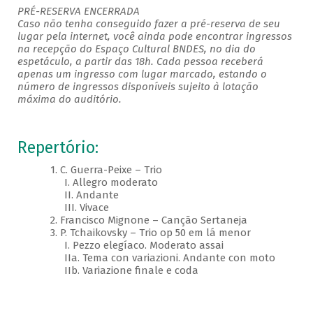
PRÉ-RESERVA ENCERRADA
Caso não tenha conseguido fazer a pré-reserva de seu
lugar pela internet, você ainda pode encontrar ingressos
na recepção do Espaço Cultural BNDES, no dia do
espetáculo, a partir das 18h. Cada pessoa receberá
apenas um ingresso com lugar marcado, estando o
número de ingressos disponíveis sujeito à lotação
máxima do auditório.
Repertório:
1. C. Guerra-Peixe – Trio
I. Allegro moderato
II. Andante
III. Vivace
2. Francisco Mignone – Canção Sertaneja
3. P. Tchaikovsky – Trio op 50 em lá menor
I. Pezzo elegíaco. Moderato assai
IIa. Tema con variazioni. Andante con moto
IIb. Variazione finale e coda