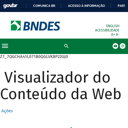
COMUNICA BR
ACESSO À INFORMAÇÃO
PARTI
ENGLISH
ACESSIBILIDADE
A+
A-
Busca
Z7_7QGCHA41L071B0QGLVK8P22GJ0
Visualizador do
Conteúdo da Web
Ações