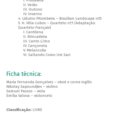
I. Primavera
II. Verão
III. Outono
IV. Inverno
4. Liduino Pitombeira – Brazilian Landscape nº5
5. H. Villa-Lobos – Quarteto nº1 (Adaptação:
Quarteto Françaix)
I. Cantilena
II. Brincadeira
III. Canto Lírico
IV. Cançoneta
V. Melancolia
VI. Saltando Como Um Saci
Ficha técnica:
Maria Fernanda Gonçalves – oboé e corne inglês
Nikolay Sapoundjiev – violino
Samuel Passos – viola
Emília Valova – violoncelo
Classificação:
LIVRE