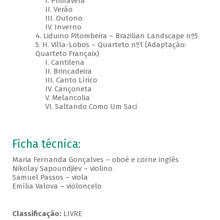
I. Primavera
II. Verão
III. Outono
IV. Inverno
4. Liduino Pitombeira – Brazilian Landscape nº5
5. H. Villa-Lobos – Quarteto nº1 (Adaptação:
Quarteto Françaix)
I. Cantilena
II. Brincadeira
III. Canto Lírico
IV. Cançoneta
V. Melancolia
VI. Saltando Como Um Saci
Ficha técnica:
Maria Fernanda Gonçalves – oboé e corne inglês
Nikolay Sapoundjiev – violino
Samuel Passos – viola
Emília Valova – violoncelo
Classificação:
LIVRE