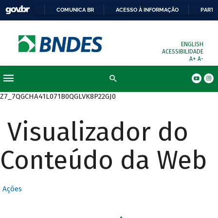
COMUNICA BR
ACESSO À INFORMAÇÃO
PARTI
ENGLISH
ACESSIBILIDADE
A+
A-
Busca
Z7_7QGCHA41L071B0QGLVK8P22GJ0
Visualizador do
Conteúdo da Web
Ações