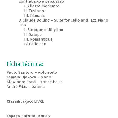
contrabaixo e percussão
I. Allegro moderato
II. Tristonho
III. Ritmado
3. Claude Bolling – Suite for Cello and Jazz Piano
Trio
I. Baroque in Rhythm
II. Galope
III. Romantique
IV. Cello Fan
Ficha técnica:
Paulo Santoro – violoncelo
Tamara Ujakova – piano
Alexandre Brasil – contrabaixo
André Frias – bateria
Classificação:
LIVRE
Espaço Cultural BNDES