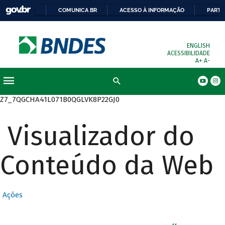
COMUNICA BR
ACESSO À INFORMAÇÃO
PARTI
ENGLISH
ACESSIBILIDADE
A+
A-
Busca
Z7_7QGCHA41L071B0QGLVK8P22GJ0
Visualizador do
Conteúdo da Web
Ações