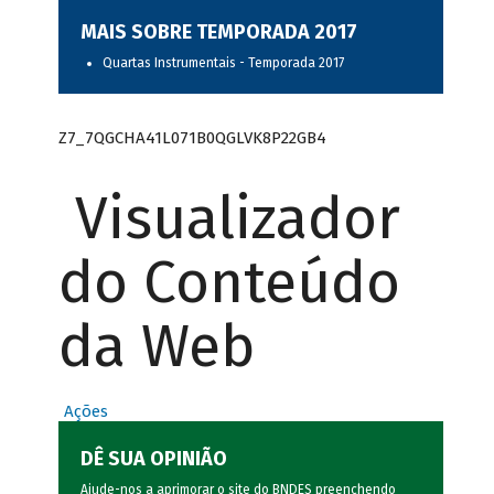
MAIS SOBRE TEMPORADA 2017
Quartas Instrumentais - Temporada 2017
Z7_7QGCHA41L071B0QGLVK8P22GB4
Visualizador
do Conteúdo
da Web
Ações
DÊ SUA OPINIÃO
Ajude-nos a aprimorar o site do BNDES preenchendo