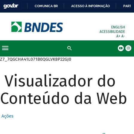
COMUNICA BR
ACESSO À INFORMAÇÃO
PARTI
ENGLISH
ACESSIBILIDADE
A+
A-
Busca
Z7_7QGCHA41L071B0QGLVK8P22GJ0
Visualizador do
Conteúdo da Web
Ações