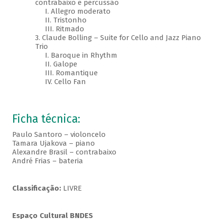
contrabaixo e percussão
I. Allegro moderato
II. Tristonho
III. Ritmado
3. Claude Bolling – Suite for Cello and Jazz Piano
Trio
I. Baroque in Rhythm
II. Galope
III. Romantique
IV. Cello Fan
Ficha técnica:
Paulo Santoro – violoncelo
Tamara Ujakova – piano
Alexandre Brasil – contrabaixo
André Frias – bateria
Classificação:
LIVRE
Espaço Cultural BNDES