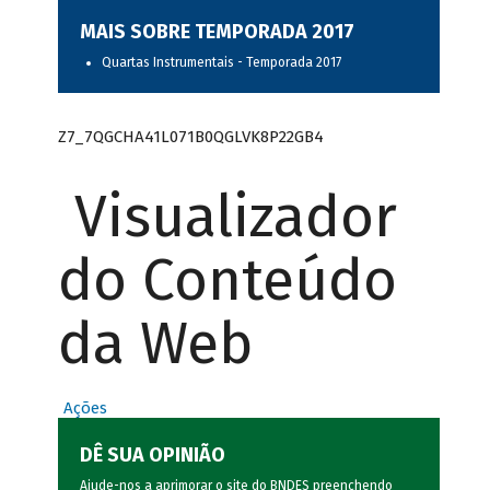
MAIS SOBRE TEMPORADA 2017
Quartas Instrumentais - Temporada 2017
Z7_7QGCHA41L071B0QGLVK8P22GB4
Visualizador
do Conteúdo
da Web
Ações
DÊ SUA OPINIÃO
Ajude-nos a aprimorar o site do BNDES preenchendo