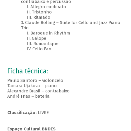
contrabaixo e percussão
I. Allegro moderato
II. Tristonho
III. Ritmado
3. Claude Bolling – Suite for Cello and Jazz Piano
Trio
I. Baroque in Rhythm
II. Galope
III. Romantique
IV. Cello Fan
Ficha técnica:
Paulo Santoro – violoncelo
Tamara Ujakova – piano
Alexandre Brasil – contrabaixo
André Frias – bateria
Classificação:
LIVRE
Espaço Cultural BNDES