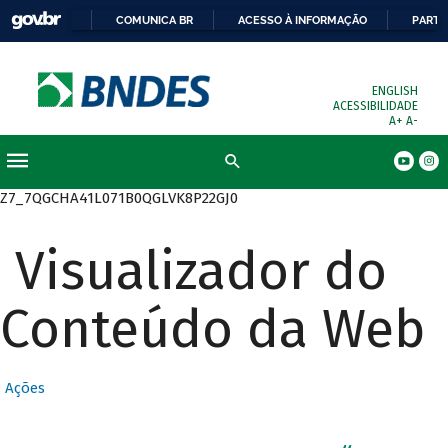
COMUNICA BR
ACESSO À INFORMAÇÃO
PARTI
ENGLISH
ACESSIBILIDADE
A+
A-
Busca
Z7_7QGCHA41L071B0QGLVK8P22GJ0
Visualizador do
Conteúdo da Web
Ações