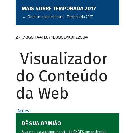
MAIS SOBRE TEMPORADA 2017
Quartas Instrumentais - Temporada 2017
Z7_7QGCHA41L071B0QGLVK8P22GB4
Visualizador
do Conteúdo
da Web
Ações
DÊ SUA OPINIÃO
Ajude-nos a aprimorar o site do BNDES preenchendo