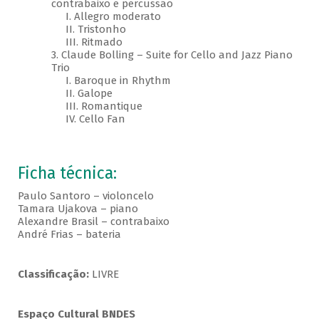
contrabaixo e percussão
I. Allegro moderato
II. Tristonho
III. Ritmado
3. Claude Bolling – Suite for Cello and Jazz Piano
Trio
I. Baroque in Rhythm
II. Galope
III. Romantique
IV. Cello Fan
Ficha técnica:
Paulo Santoro – violoncelo
Tamara Ujakova – piano
Alexandre Brasil – contrabaixo
André Frias – bateria
Classificação:
LIVRE
Espaço Cultural BNDES