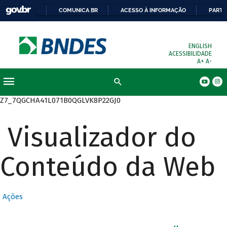
COMUNICA BR
ACESSO À INFORMAÇÃO
PARTI
ENGLISH
ACESSIBILIDADE
A+
A-
Busca
Z7_7QGCHA41L071B0QGLVK8P22GJ0
Visualizador do
Conteúdo da Web
Ações