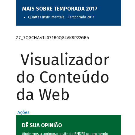
MAIS SOBRE TEMPORADA 2017
Quartas Instrumentais - Temporada 2017
Z7_7QGCHA41L071B0QGLVK8P22GB4
Visualizador
do Conteúdo
da Web
Ações
DÊ SUA OPINIÃO
Ajude-nos a aprimorar o site do BNDES preenchendo