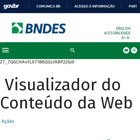
COMUNICA BR
ACESSO À INFORMAÇÃO
PARTI
ENGLISH
ACESSIBILIDADE
A+
A-
Busca
Z7_7QGCHA41L071B0QGLVK8P22GJ0
Visualizador do
Conteúdo da Web
Ações