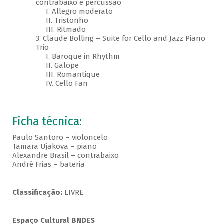
contrabaixo e percussão
I. Allegro moderato
II. Tristonho
III. Ritmado
3. Claude Bolling – Suite for Cello and Jazz Piano
Trio
I. Baroque in Rhythm
II. Galope
III. Romantique
IV. Cello Fan
Ficha técnica:
Paulo Santoro – violoncelo
Tamara Ujakova – piano
Alexandre Brasil – contrabaixo
André Frias – bateria
Classificação:
LIVRE
Espaço Cultural BNDES