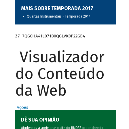
MAIS SOBRE TEMPORADA 2017
Quartas Instrumentais - Temporada 2017
Z7_7QGCHA41L071B0QGLVK8P22GB4
Visualizador
do Conteúdo
da Web
Ações
DÊ SUA OPINIÃO
Ajude-nos a aprimorar o site do BNDES preenchendo