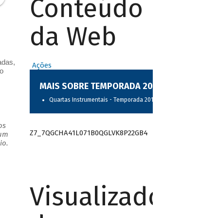
Conteúdo
da Web
adas,
Ações
o
MAIS SOBRE TEMPORADA 2017
Quartas Instrumentais - Temporada 2017
os
Z7_7QGCHA41L071B0QGLVK8P22GB4
 um
io.
Visualizador