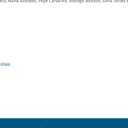
elli, Maria Azevedo, Pepê Carvalho, Rodrigo Barizon, Sofia Selles 
ntais