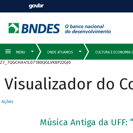
Z7_7QGCHA41L071B0QGLVK8P22GJ0
Visualizador do 
Ações
Música Antiga da UFF: 