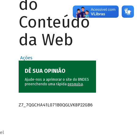
do
Conteúdo
da Web
Ações
DÊ SUA OPINIÃO
Ajude-nos a aprimorar o site do BNDES
preenchendo uma rápida
pesquisa
.
Z7_7QGCHA41L071B0QGLVK8P22GB6
el