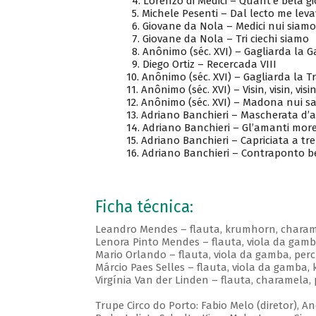
4. Lorenzo di Medici – Quant’e bela gi
5. Michele Pesenti – Dal lecto me leva
6. Giovane da Nola – Medici nui siamo
7. Giovane da Nola – Tri ciechi siamo
8. Anônimo (séc. XVI) – Gagliarda la 
9. Diego Ortiz – Recercada VIII
10. Anônimo (séc. XVI) – Gagliarda la Tr
11. Anônimo (séc. XVI) – Visin, visin, visi
12. Anônimo (séc. XVI) – Madona nui s
13. Adriano Banchieri – Mascherata d’a
14. Adriano Banchieri – Gl’amanti mor
15. Adriano Banchieri – Capriciata a tre
16. Adriano Banchieri – Contraponto bes
Ficha técnica:
Leandro Mendes – flauta, krumhorn, chara
Lenora Pinto Mendes – flauta, viola da gam
Mario Orlando – flauta, viola da gamba, per
Márcio Paes Selles – flauta, viola da gamba
Virgínia Van der Linden – flauta, charamela,
Trupe Circo do Porto: Fabio Melo (diretor), An