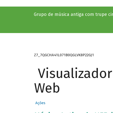
Grupo de música antiga com trupe ci
Z7_7QGCHA41L071B0QGLVK8P22GJ1
Visualizado
Web
Ações