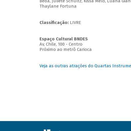
Beda, Juliete Schultz, Kissa Melo, Luana Gian
Thaylane Fortuna
Classificação:
LIVRE
Espaço Cultural BNDES
Av, Chile, 100 - Centro
Próximo ao metrô Carioca
Veja as outras atrações do Quartas Instrume