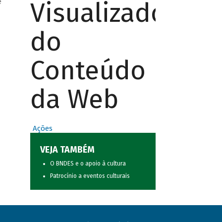
Visualizador
e
do
Conteúdo
da Web
Ações
VEJA TAMBÉM
O BNDES e o apoio à cultura
Patrocínio a eventos culturais