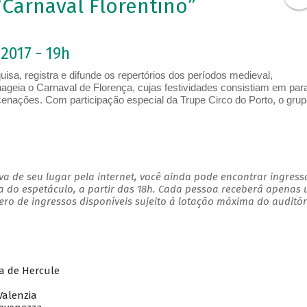
“Carnaval Florentino”
2017 - 19h
sa, registra e difunde os repertórios dos períodos medieval,
ageia o Carnaval de Florença, cujas festividades consistiam em par
ncenações. Com participação especial da Trupe Circo do Porto, o grup
a de seu lugar pela internet, você ainda pode encontrar ingress
a do espetáculo, a partir das 18h. Cada pessoa receberá apenas
o de ingressos disponíveis sujeito à lotação máxima do auditór
 de Hercule
alenzia