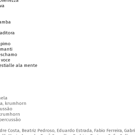
ovenezza
va
Gamba
aditora
n
apimo
manti
eschamo
 voce
tialle ala mente
mela
ba, krumhorn
cussão
, krumhorn
 percussão
dre Costa, Beatriz Pedroso, Eduardo Estrada, Fabio Ferreira, Gabri