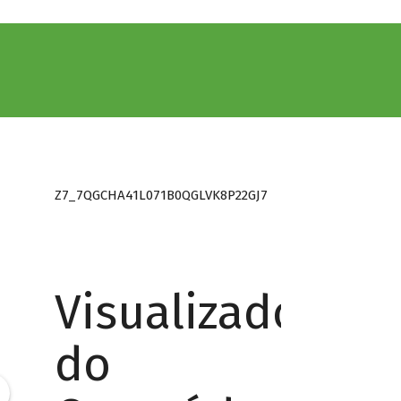
Z7_7QGCHA41L071B0QGLVK8P22GJ7
Visualizador
do