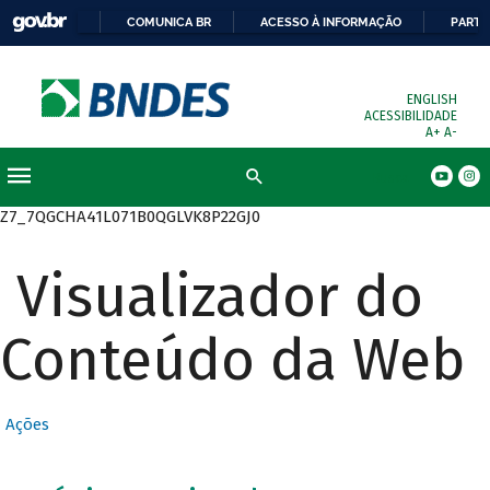
COMUNICA BR
ACESSO À INFORMAÇÃO
PARTI
ENGLISH
ACESSIBILIDADE
A+
A-
Busca
Z7_7QGCHA41L071B0QGLVK8P22GJ0
Visualizador do
Conteúdo da Web
Ações