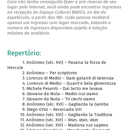
Caso não tenha conseguido fazer a pré-reserva de seu
lugar pela internet, você ainda pode encontrar ingressos
na recepção do Espaço Cultural BNDES, no dia do
espetáculo, a partir das 18h. Cada pessoa receberá
apenas um ingresso com lugar marcado, estando o
número de ingressos disponíveis sujeito à lotação
máxima do auditório.
Repertório:
1. Anônimo (séc. XVI) – Pavana la forza de
Hercule
2. Anônimo – Per scriptores
3. Lorenzo di Medici – Siam galanti di Valenzia
4. Lorenzo di Medici – Quant’e bela giovenezza
5. Michele Pesenti – Dal lecto me levava
6. Giovane da Nola – Medici nui siamo
7. Giovane da Nola – Tri ciechi siamo
8. Anônimo (séc. XVI) – Gagliarda la Gamba
9. Diego Ortiz – Recercada VIII
10. Anônimo (séc. XVI) – Gagliarda la Traditora
11. Anônimo (séc. XVI) – Visin, visin, visin
12. Anônimo (séc. XVI) – Madona nui sapimo