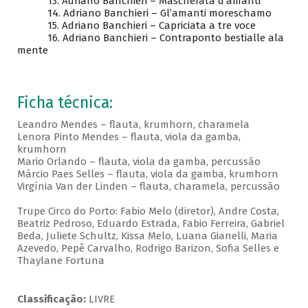
13. Adriano Banchieri – Mascherata d’amanti
14. Adriano Banchieri – Gl’amanti moreschamo
15. Adriano Banchieri – Capriciata a tre voce
16. Adriano Banchieri – Contraponto bestialle ala
mente
Ficha técnica:
Leandro Mendes – flauta, krumhorn, charamela
Lenora Pinto Mendes – flauta, viola da gamba,
krumhorn
Mario Orlando – flauta, viola da gamba, percussão
Márcio Paes Selles – flauta, viola da gamba, krumhorn
Virgínia Van der Linden – flauta, charamela, percussão
Trupe Circo do Porto: Fabio Melo (diretor), Andre Costa,
Beatriz Pedroso, Eduardo Estrada, Fabio Ferreira, Gabriel
Beda, Juliete Schultz, Kissa Melo, Luana Gianelli, Maria
Azevedo, Pepê Carvalho, Rodrigo Barizon, Sofia Selles e
Thaylane Fortuna
Classificação:
LIVRE