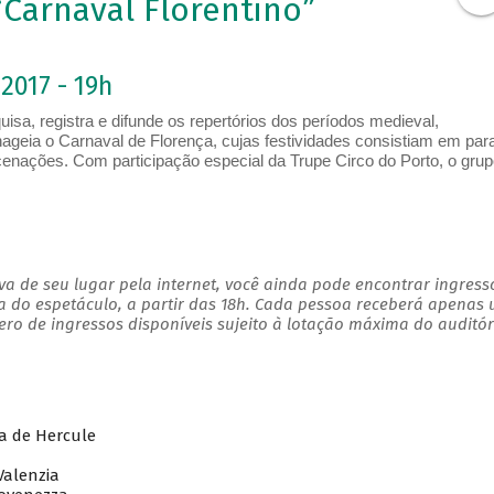
“Carnaval Florentino”
2017 - 19h
sa, registra e difunde os repertórios dos períodos medieval,
ageia o Carnaval de Florença, cujas festividades consistiam em par
ncenações. Com participação especial da Trupe Circo do Porto, o grup
a de seu lugar pela internet, você ainda pode encontrar ingress
a do espetáculo, a partir das 18h. Cada pessoa receberá apenas
o de ingressos disponíveis sujeito à lotação máxima do auditór
 de Hercule
alenzia