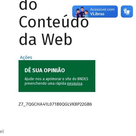
do
Conteúdo
da Web
Ações
DÊ SUA OPINIÃO
Ajude-nos a aprimorar o site do BNDES
preenchendo uma rápida
pesquisa
.
Z7_7QGCHA41L071B0QGLVK8P22GB6
el