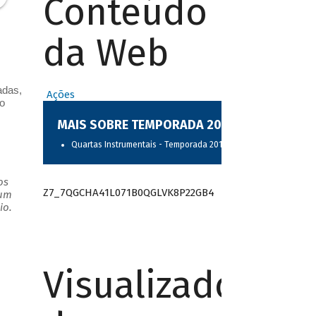
Conteúdo
da Web
adas,
Ações
o
MAIS SOBRE TEMPORADA 2017
Quartas Instrumentais - Temporada 2017
os
Z7_7QGCHA41L071B0QGLVK8P22GB4
 um
io.
Visualizador