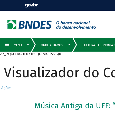
Z7_7QGCHA41L071B0QGLVK8P22GJ0
Visualizador do 
Ações
Música Antiga da UFF: 