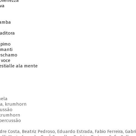
ovenezza
va
Gamba
aditora
n
apimo
manti
eschamo
 voce
tialle ala mente
mela
ba, krumhorn
cussão
, krumhorn
 percussão
dre Costa, Beatriz Pedroso, Eduardo Estrada, Fabio Ferreira, Gabri