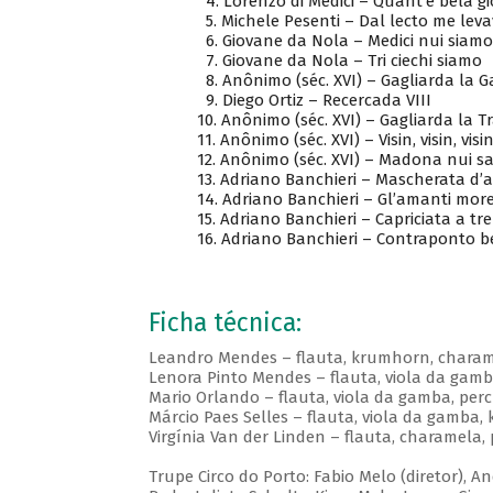
4. Lorenzo di Medici – Quant’e bela gi
5. Michele Pesenti – Dal lecto me leva
6. Giovane da Nola – Medici nui siamo
7. Giovane da Nola – Tri ciechi siamo
8. Anônimo (séc. XVI) – Gagliarda la 
9. Diego Ortiz – Recercada VIII
10. Anônimo (séc. XVI) – Gagliarda la Tr
11. Anônimo (séc. XVI) – Visin, visin, visi
12. Anônimo (séc. XVI) – Madona nui s
13. Adriano Banchieri – Mascherata d’a
14. Adriano Banchieri – Gl’amanti mor
15. Adriano Banchieri – Capriciata a tre
16. Adriano Banchieri – Contraponto bes
Ficha técnica:
Leandro Mendes – flauta, krumhorn, chara
Lenora Pinto Mendes – flauta, viola da gam
Mario Orlando – flauta, viola da gamba, per
Márcio Paes Selles – flauta, viola da gamba
Virgínia Van der Linden – flauta, charamela,
Trupe Circo do Porto: Fabio Melo (diretor), An