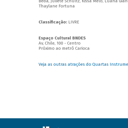
Beda, Juliete Schultz, Kissa Melo, Luana Gian
Thaylane Fortuna
Classificação:
LIVRE
Espaço Cultural BNDES
Av, Chile, 100 - Centro
Próximo ao metrô Carioca
Veja as outras atrações do Quartas Instrume