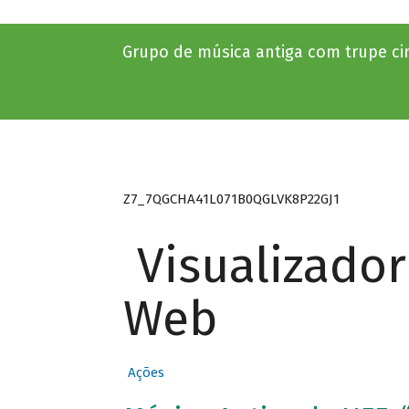
Grupo de música antiga com trupe ci
Z7_7QGCHA41L071B0QGLVK8P22GJ1
Visualizado
Web
Ações