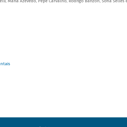
elli, Maria Azevedo, Pepê Carvalho, Rodrigo Barizon, Sofia Selles 
ntais