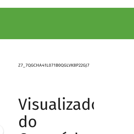
Z7_7QGCHA41L071B0QGLVK8P22GJ7
Visualizador
do