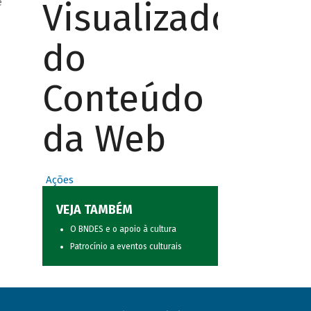
Visualizador
e
do
Conteúdo
da Web
Ações
VEJA TAMBÉM
O BNDES e o apoio à cultura
Patrocínio a eventos culturais