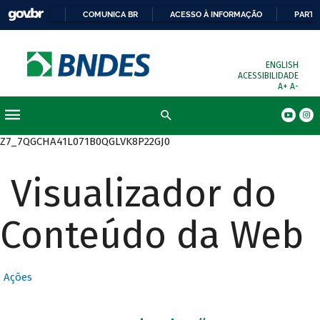
COMUNICA BR
ACESSO À INFORMAÇÃO
PARTI
ENGLISH
ACESSIBILIDADE
A+
A-
Busca
Z7_7QGCHA41L071B0QGLVK8P22GJ0
Visualizador do
Conteúdo da Web
Ações