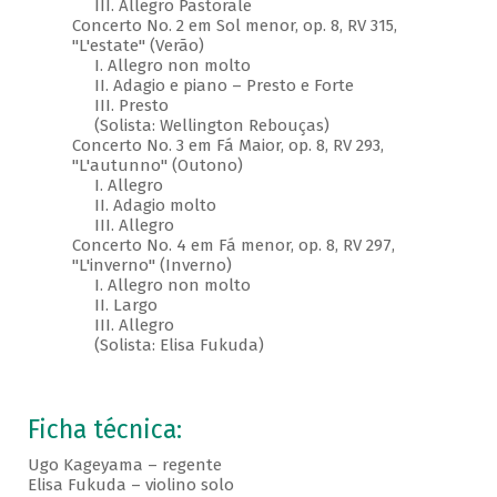
III. Allegro Pastorale
Concerto No. 2 em Sol menor, op. 8, RV 315,
"L'estate" (Verão)
I. Allegro non molto
II. Adagio e piano – Presto e Forte
III. Presto
(Solista: Wellington Rebouças)
Concerto No. 3 em Fá Maior, op. 8, RV 293,
"L'autunno" (Outono)
I. Allegro
II. Adagio molto
III. Allegro
Concerto No. 4 em Fá menor, op. 8, RV 297,
"L'inverno" (Inverno)
I. Allegro non molto
II. Largo
III. Allegro
(Solista: Elisa Fukuda)
Ficha técnica:
Ugo Kageyama – regente
Elisa Fukuda – violino solo