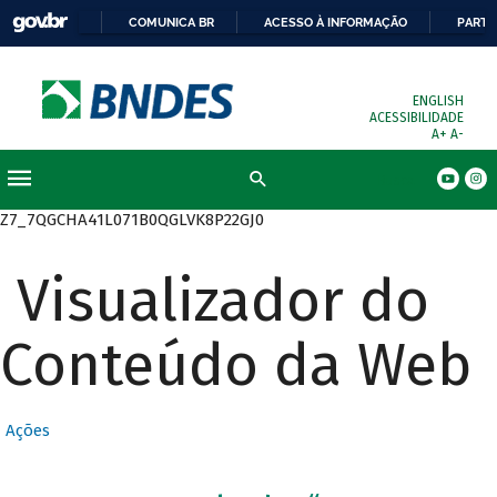
COMUNICA BR
ACESSO À INFORMAÇÃO
PARTI
ENGLISH
ACESSIBILIDADE
A+
A-
Busca
Z7_7QGCHA41L071B0QGLVK8P22GJ0
Visualizador do
Conteúdo da Web
Ações