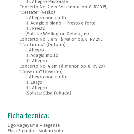
III. Allegro Pastorale
Concerto No. 2 em Sol menor, op. 8, RV 315,
"L'estate" (Verão)
I. Allegro non molto
II. Adagio e piano – Presto e Forte
III. Presto
(Solista: Wellington Rebouças)
Concerto No. 3 em Fá Maior, op. 8, RV 293,
"L'autunno" (Outono)
I. Allegro
II. Adagio molto
III. Allegro
Concerto No. 4 em Fá menor, op. 8, RV 297,
"L'inverno" (Inverno)
I. Allegro non molto
II. Largo
III. Allegro
(Solista: Elisa Fukuda)
Ficha técnica:
Ugo Kageyama – regente
Elisa Fukuda – violino solo