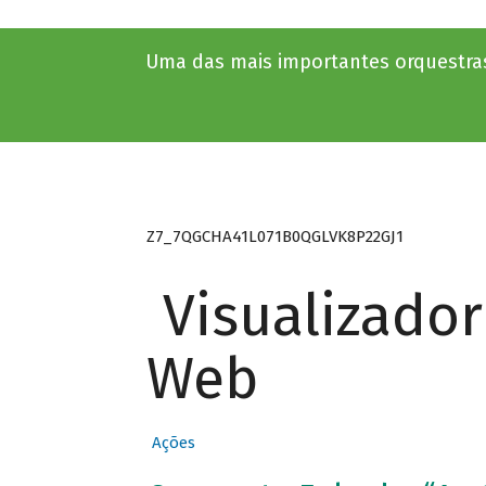
Uma das mais importantes orquestras
Z7_7QGCHA41L071B0QGLVK8P22GJ1
Visualizado
Web
Ações