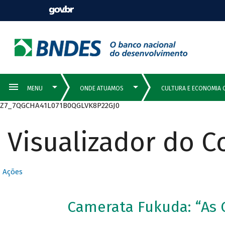
Z7_7QGCHA41L071B0QGLVK8P22GJ0
Visualizador do 
Ações
Camerata Fukuda: “As 