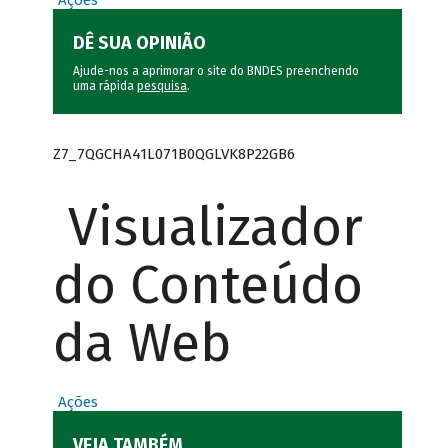
Ações
DÊ SUA OPINIÃO
Ajude-nos a aprimorar o site do BNDES preenchendo
uma rápida
pesquisa
.
Z7_7QGCHA41L071B0QGLVK8P22GB6
Visualizador
do Conteúdo
da Web
Ações
VEJA TAMBÉM