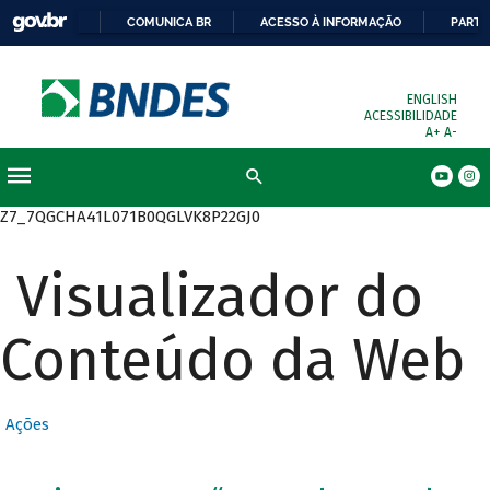
COMUNICA BR
ACESSO À INFORMAÇÃO
PARTI
ENGLISH
ACESSIBILIDADE
A+
A-
Busca
Z7_7QGCHA41L071B0QGLVK8P22GJ0
Visualizador do
Conteúdo da Web
Ações