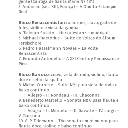
gente (Cantiga de Santa Maria Nº 181)
3. Anônimo (séc. XIII, França) – A Quinta Estampie
Real
Bloco Renascentista
: cromornes, cravo, gaita de
foles, violino e viola da gamba
4. Tielman Susato – Herkulestanz e madrigal
5. Michael Praetorius – Suíte de Voltas do álbum
Terpischore
6. Pedro Hasselmann Novaes – La Volte
Renascentista
7. Eduardo Antonello – A XXI Century Renaissance
Piece
Bloco Barroco
: cravo, viela de roda, violino, flauta
doce e cello da spalla
8. Michel Corrette – Suíte Nº1 para viela de roda e
baixo contínuo
I. Allegro - II. Rondeau - III. Chaconne
9. Benedetto Marcello – Sonata Nº 6 para flauta e
baixo contínuo
I. Adagio – II. Minueto – III. Gavotte – IV. Largo –
V. Ciaccona
10. G. P. Telemann – Trio sonata em ré menor para
flauta doce, violino e baixo contínuo