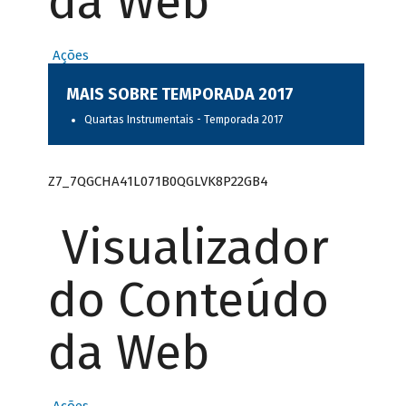
da Web
Ações
MAIS SOBRE TEMPORADA 2017
Quartas Instrumentais - Temporada 2017
Z7_7QGCHA41L071B0QGLVK8P22GB4
Visualizador
do Conteúdo
da Web