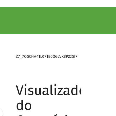
Z7_7QGCHA41L071B0QGLVK8P22GJ7
Visualizador
do