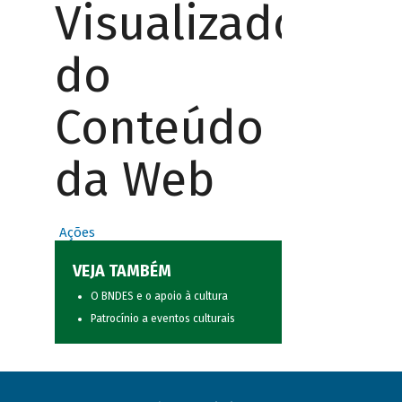
Visualizador
do
Conteúdo
da Web
Ações
VEJA TAMBÉM
O BNDES e o apoio à cultura
Patrocínio a eventos culturais