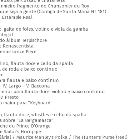
, rebab, percussão e charamela
, primeiro fragmento do Chansonier du Roy
o que seja a gente (Cantiga de Santa Maria Nº 181)
ta Estampie Real
, gaita de foles, violino e viola da gamba
adrigal
s do álbum Terpischore
e Renascentista
Renaissance Piece
iolino, flauta doce e cello da spalla
la de roda e baixo contínuo
nne
ara flauta e baixo contínuo
 IV. Largo – V. Ciaccona
menor para flauta doce, violino e baixo contínuo
IV. Presto
ó maior para “Keyboard”
vo, flauta doce, whistles e cello da spalla
ções sobre “La Bergamasca”
arche du Prince D’Orange
he Sailor’s Hornpipe
(ária) / Maurice Manley's Polka / The Hunter's Purse (reel)