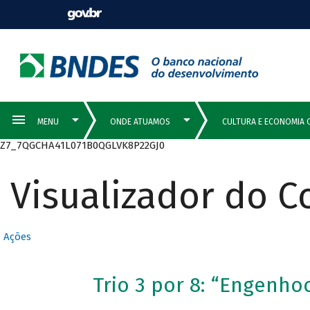
Z7_7QGCHA41L071B0QGLVK8P22GJ0
Visualizador do 
Ações
Trio 3 por 8: “Engenho