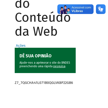
do
Conteúdo
da Web
Ações
DÊ SUA OPINIÃO
Ajude-nos a aprimorar o site do BNDES
preenchendo uma rápida
pesquisa
.
Z7_7QGCHA41L071B0QGLVK8P22GB6