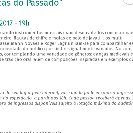
cas do Passado”
2017 - 19h
quando instrumentos musicais eram desenvolvidos com materiai
eiro, flautas de chifre e molas de pelo de javali –, os multi-
Hasselmann Novaes e Roger Lagr uniram-se para compartilhar e
 curiosidade do público por timbres igualmente variados. No conc
s, contemplando uma variedade de gêneros: danças medievais e
de tradição oral, além de composições inspiradas em exemplos d
a de seu lugar pela internet, você ainda pode encontrar ingress
a do espetáculo, a partir das 18h. Cada pessoa receberá apenas
o de ingressos disponíveis sujeito à lotação máxima do auditó