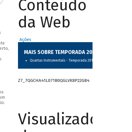
Conteúdo
da Web
s
Ações
ste
erto,
MAIS SOBRE TEMPORADA 2017
o
Quartas Instrumentais - Temporada 2017
Z7_7QGCHA41L071B0QGLVK8P22GB4
os
 um
rio.
Visualizador