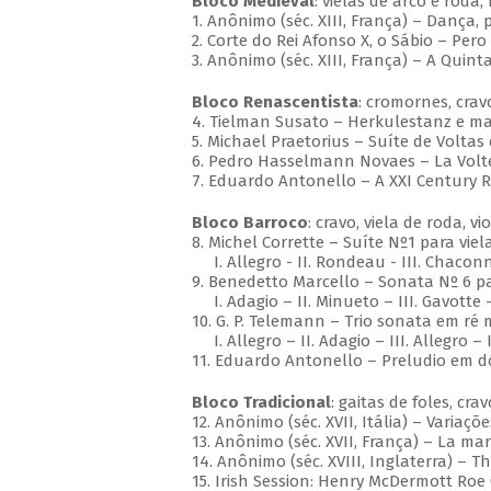
Bloco Medieval
: vielas de arco e roda
1. Anônimo (séc. XIII, França) – Dança
2. Corte do Rei Afonso X, o Sábio – Per
3. Anônimo (séc. XIII, França) – A Quin
Bloco Renascentista
: cromornes, cravo
4. Tielman Susato – Herkulestanz e m
5. Michael Praetorius – Suíte de Volta
6. Pedro Hasselmann Novaes – La Volt
7. Eduardo Antonello – A XXI Century 
Bloco Barroco
: cravo, viela de roda, v
8. Michel Corrette – Suíte Nº1 para vie
I. Allegro - II. Rondeau - III. Chaco
9. Benedetto Marcello – Sonata Nº 6 p
I. Adagio – II. Minueto – III. Gavotte –
10. G. P. Telemann – Trio sonata em ré 
I. Allegro – II. Adagio – III. Allegro – 
11. Eduardo Antonello – Preludio em d
Bloco Tradicional
: gaitas de foles, cra
12. Anônimo (séc. XVII, Itália) – Varia
13. Anônimo (séc. XVII, França) – La m
14. Anônimo (séc. XVIII, Inglaterra) – T
15. Irish Session: Henry McDermott Roe 