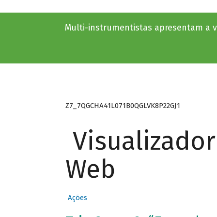
Multi-instrumentistas apresentam a 
Z7_7QGCHA41L071B0QGLVK8P22GJ1
Visualizado
Web
Ações