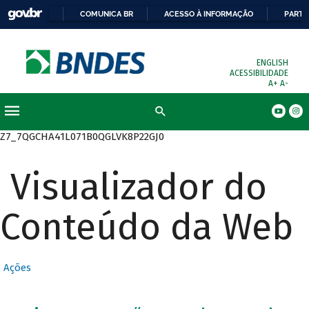
COMUNICA BR
ACESSO À INFORMAÇÃO
PARTI
ENGLISH
ACESSIBILIDADE
A+
A-
Busca
Z7_7QGCHA41L071B0QGLVK8P22GJ0
Visualizador do
Conteúdo da Web
Ações