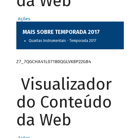
da Web
Ações
MAIS SOBRE TEMPORADA 2017
Quartas Instrumentais - Temporada 2017
Z7_7QGCHA41L071B0QGLVK8P22GB4
Visualizador
do Conteúdo
da Web