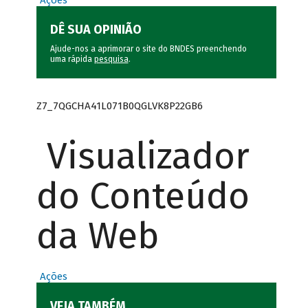
Ações
DÊ SUA OPINIÃO
Ajude-nos a aprimorar o site do BNDES preenchendo
uma rápida
pesquisa
.
Z7_7QGCHA41L071B0QGLVK8P22GB6
Visualizador
do Conteúdo
da Web
Ações
VEJA TAMBÉM