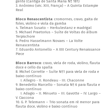
gente (Cantiga de Santa Maria Nº 181)
3. Anônimo (séc. XIII, França) – A Quinta Estampie
Real
Bloco Renascentista
: cromornes, cravo, gaita de
foles, violino e viola da gamba
4. Tielman Susato – Herkulestanz e madrigal
5. Michael Praetorius – Suíte de Voltas do álbum
Terpischore
6. Pedro Hasselmann Novaes – La Volte
Renascentista
7. Eduardo Antonello – A XXI Century Renaissance
Piece
Bloco Barroco
: cravo, viela de roda, violino, flauta
doce e cello da spalla
8. Michel Corrette – Suíte Nº1 para viela de roda e
baixo contínuo
I. Allegro - II. Rondeau - III. Chaconne
9. Benedetto Marcello – Sonata Nº 6 para flauta e
baixo contínuo
I. Adagio – II. Minueto – III. Gavotte – IV. Largo –
V. Ciaccona
10. G. P. Telemann – Trio sonata em ré menor para
flauta doce, violino e baixo contínuo