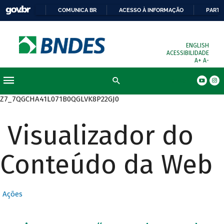
COMUNICA BR
ACESSO À INFORMAÇÃO
PARTI
ENGLISH
ACESSIBILIDADE
A+
A-
Busca
Z7_7QGCHA41L071B0QGLVK8P22GJ0
Visualizador do
Conteúdo da Web
Ações