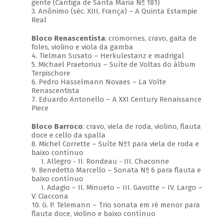
gente (Cantiga de Santa Maria Nº 181)
3. Anônimo (séc. XIII, França) – A Quinta Estampie
Real
Bloco Renascentista
: cromornes, cravo, gaita de
foles, violino e viola da gamba
4. Tielman Susato – Herkulestanz e madrigal
5. Michael Praetorius – Suíte de Voltas do álbum
Terpischore
6. Pedro Hasselmann Novaes – La Volte
Renascentista
7. Eduardo Antonello – A XXI Century Renaissance
Piece
Bloco Barroco
: cravo, viela de roda, violino, flauta
doce e cello da spalla
8. Michel Corrette – Suíte Nº1 para viela de roda e
baixo contínuo
I. Allegro - II. Rondeau - III. Chaconne
9. Benedetto Marcello – Sonata Nº 6 para flauta e
baixo contínuo
I. Adagio – II. Minueto – III. Gavotte – IV. Largo –
V. Ciaccona
10. G. P. Telemann – Trio sonata em ré menor para
flauta doce, violino e baixo contínuo