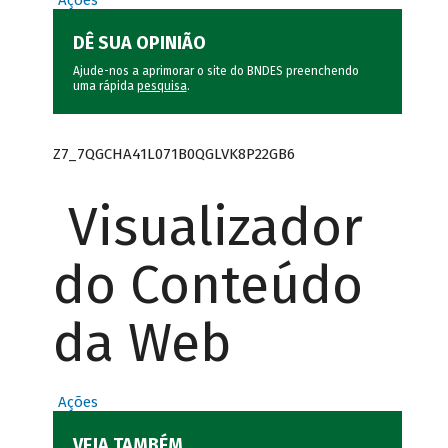
Ações
DÊ SUA OPINIÃO
Ajude-nos a aprimorar o site do BNDES preenchendo
uma rápida
pesquisa
.
Z7_7QGCHA41L071B0QGLVK8P22GB6
Visualizador
do Conteúdo
da Web
Ações
VEJA TAMBÉM