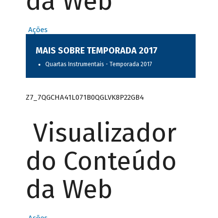
da Web
Ações
MAIS SOBRE TEMPORADA 2017
Quartas Instrumentais - Temporada 2017
Z7_7QGCHA41L071B0QGLVK8P22GB4
Visualizador
do Conteúdo
da Web