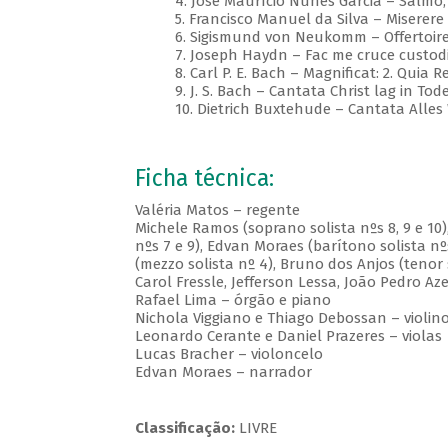
4. José Maurício Nunes Garcia – Salmo,
5. Francisco Manuel da Silva – Miserere
6. Sigismund von Neukomm – Offertoire
7. Joseph Haydn – Fac me cruce custodi
8. Carl P. E. Bach – Magnificat: 2. Quia R
9. J. S. Bach – Cantata Christ lag in T
10. Dietrich Buxtehude – Cantata Alles
Ficha técnica:
Valéria Matos – regente
Michele Ramos (soprano solista nºs 8, 9 e 10)
nºs 7 e 9), Edvan Moraes (barítono solista nº
(mezzo solista nº 4), Bruno dos Anjos (tenor s
Carol Fressle, Jefferson Lessa, João Pedro 
Rafael Lima – órgão e piano
Nichola Viggiano e Thiago Debossan – violin
Leonardo Cerante e Daniel Prazeres – violas
Lucas Bracher – violoncelo
Edvan Moraes – narrador
Classificação:
LIVRE