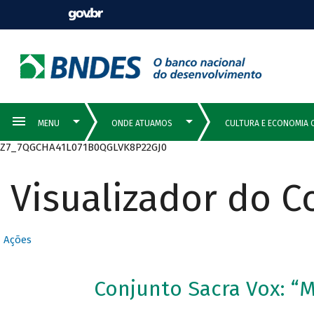
Z7_7QGCHA41L071B0QGLVK8P22GJ0
Visualizador do 
Ações
Conjunto Sacra Vox: “