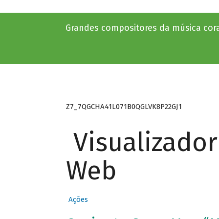
Grandes compositores da música cora
Z7_7QGCHA41L071B0QGLVK8P22GJ1
Visualizado
Web
Ações