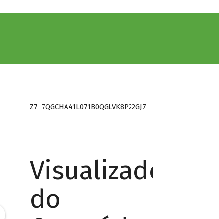
Z7_7QGCHA41L071B0QGLVK8P22GJ7
Visualizador
do