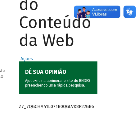
do
Conteúdo
da Web
Ações
sta
DÊ SUA OPINIÃO
to
Ajude-nos a aprimorar o site do BNDES
preenchendo uma rápida
pesquisa
.
Z7_7QGCHA41L071B0QGLVK8P22GB6