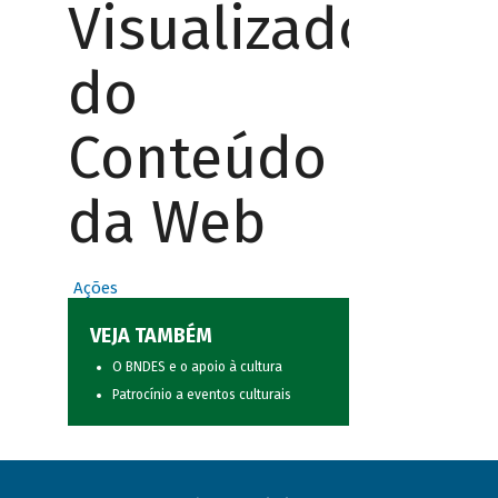
Visualizador
do
Conteúdo
da Web
Ações
VEJA TAMBÉM
O BNDES e o apoio à cultura
Patrocínio a eventos culturais