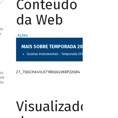
Conteúdo
da Web
lo
m
Ações
à
MAIS SOBRE TEMPORADA 2017
Quartas Instrumentais - Temporada 2017
Z7_7QGCHA41L071B0QGLVK8P22GB4
os
 um
io.
Visualizador