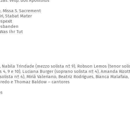
 2as. Vésp. dos Apóstolos
, Missa S. Sacrement
ri, Stabat Mater
espexit
odesbanden
 Was Ihr Tut
, Nabila Trindade (mezzo solista nº 9), Robson Lemos (tenor soli
s 4, 9 e 10), Luciana Burger (soprano solista nº 4), Amanda Rizot
olista nº 4), Miriã Valeriano, Beatriz Rodrigues, Bianca Malafaia,
Azeredo e Thomaz Baldow – cantores
os