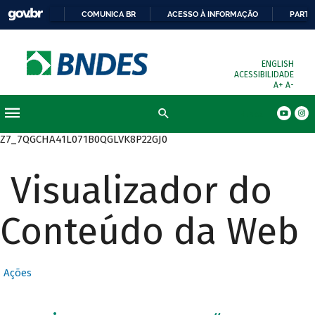
COMUNICA BR
ACESSO À INFORMAÇÃO
PARTI
ENGLISH
ACESSIBILIDADE
A+
A-
Busca
Z7_7QGCHA41L071B0QGLVK8P22GJ0
Visualizador do
Conteúdo da Web
Ações