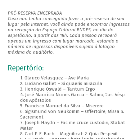
PRÉ-RESERVA ENCERRADA
Caso não tenha conseguido fazer a pré-reserva de seu
lugar pela internet, você ainda pode encontrar ingressos
na recepção do Espaço Cultural BNDES, no dia do
espetáculo, a partir das 18h. Cada pessoa receberá
apenas um ingresso com lugar marcado, estando o
número de ingressos disponíveis sujeito à lotação
máxima do auditório.
Repertório:
1. Glauco Velasquez – Ave Maria
2. Luciano Gallet – Si quaeris miracula
3. Henrique Oswald – Tantum Ergo
4. José Maurício Nunes Garcia – Salmo, 2as. Vésp.
dos Apóstolos
5. Francisco Manuel da Silva – Miserere
6. Sigismund von Neukomm – Offertoire, Missa S.
Sacrement
7. Joseph Haydn – Fac me cruce custodiri, Stabat
Mater
8. Carl P. E. Bach – Magnificat: 2. Quia Respexit