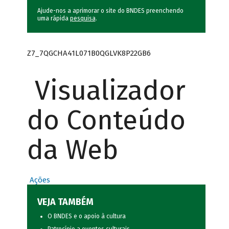
Ajude-nos a aprimorar o site do BNDES preenchendo
uma rápida
pesquisa
.
Z7_7QGCHA41L071B0QGLVK8P22GB6
Visualizador
do Conteúdo
da Web
Ações
VEJA TAMBÉM
O BNDES e o apoio à cultura