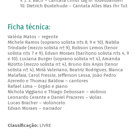
9. J. S. Bach – Cantata Christ lag in Todesbanden
10. Dietrich Buxtehude – Cantata Alles Was Ihr Tut
Ficha técnica:
Valéria Matos – regente
Michele Ramos (soprano solista nºs 8, 9 e 10), Nabila
Trindade (mezzo solista nº 9), Robson Lemos (tenor
solista nºs 7 e 9), Edvan Moraes (barítono solista nºs 4, 9
e 10), Luciana Burger (soprano solista nº 4), Amanda
Rizotto (mezzo solista nº 4), Bruno dos Anjos (tenor
solista nº 4), Miriã Valeriano, Beatriz Rodrigues, Bianca
Malafaia, Carol Fressle, Jefferson Lessa, João Pedro
Azeredo e Thomaz Baldow – cantores
Rafael Lima – órgão e piano
Nichola Viggiano e Thiago Debossan – violinos
Leonardo Cerante e Daniel Prazeres – violas
Lucas Bracher – violoncelo
Edvan Moraes – narrador
Classificação:
LIVRE