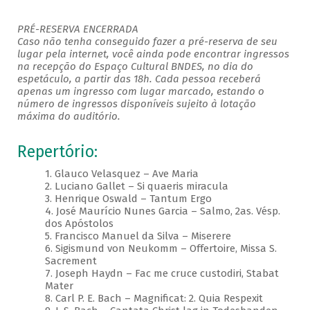
PRÉ-RESERVA ENCERRADA
Caso não tenha conseguido fazer a pré-reserva de seu
lugar pela internet, você ainda pode encontrar ingressos
na recepção do Espaço Cultural BNDES, no dia do
espetáculo, a partir das 18h. Cada pessoa receberá
apenas um ingresso com lugar marcado, estando o
número de ingressos disponíveis sujeito à lotação
máxima do auditório.
Repertório:
1. Glauco Velasquez – Ave Maria
2. Luciano Gallet – Si quaeris miracula
3. Henrique Oswald – Tantum Ergo
4. José Maurício Nunes Garcia – Salmo, 2as. Vésp.
dos Apóstolos
5. Francisco Manuel da Silva – Miserere
6. Sigismund von Neukomm – Offertoire, Missa S.
Sacrement
7. Joseph Haydn – Fac me cruce custodiri, Stabat
Mater
8. Carl P. E. Bach – Magnificat: 2. Quia Respexit