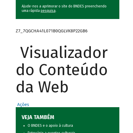
Ajude-nos a aprimorar o site do BNDES preenchendo
uma rápida
pesquisa
.
Z7_7QGCHA41L071B0QGLVK8P22GB6
Visualizador
do Conteúdo
da Web
Ações
VEJA TAMBÉM
O BNDES e o apoio à cultura