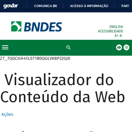
COMUNICA BR
ACESSO À INFORMAÇÃO
PARTI
ENGLISH
ACESSIBILIDADE
A+
A-
Busca
Z7_7QGCHA41L071B0QGLVK8P22GJ0
Visualizador do
Conteúdo da Web
Ações