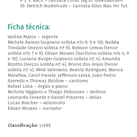
9. J. S. Bach – Cantata Christ lag in Todesbanden
10. Dietrich Buxtehude – Cantata Alles Was Ihr Tut
Ficha técnica:
Valéria Matos – regente
Michele Ramos (soprano solista nºs 8, 9 e 10), Nabila
Trindade (mezzo solista nº 9), Robson Lemos (tenor
solista nºs 7 e 9), Edvan Moraes (barítono solista nºs 4, 9
e 10), Luciana Burger (soprano solista nº 4), Amanda
Rizotto (mezzo solista nº 4), Bruno dos Anjos (tenor
solista nº 4), Miriã Valeriano, Beatriz Rodrigues, Bianca
Malafaia, Carol Fressle, Jefferson Lessa, João Pedro
Azeredo e Thomaz Baldow – cantores
Rafael Lima – órgão e piano
Nichola Viggiano e Thiago Debossan – violinos
Leonardo Cerante e Daniel Prazeres – violas
Lucas Bracher – violoncelo
Edvan Moraes – narrador
Classificação:
LIVRE