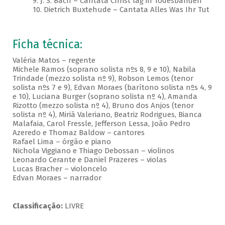
9. J. S. Bach – Cantata Christ lag in Todesbanden
10. Dietrich Buxtehude – Cantata Alles Was Ihr Tut
Ficha técnica:
Valéria Matos – regente
Michele Ramos (soprano solista nºs 8, 9 e 10), Nabila
Trindade (mezzo solista nº 9), Robson Lemos (tenor
solista nºs 7 e 9), Edvan Moraes (barítono solista nºs 4, 9
e 10), Luciana Burger (soprano solista nº 4), Amanda
Rizotto (mezzo solista nº 4), Bruno dos Anjos (tenor
solista nº 4), Miriã Valeriano, Beatriz Rodrigues, Bianca
Malafaia, Carol Fressle, Jefferson Lessa, João Pedro
Azeredo e Thomaz Baldow – cantores
Rafael Lima – órgão e piano
Nichola Viggiano e Thiago Debossan – violinos
Leonardo Cerante e Daniel Prazeres – violas
Lucas Bracher – violoncelo
Edvan Moraes – narrador
Classificação:
LIVRE