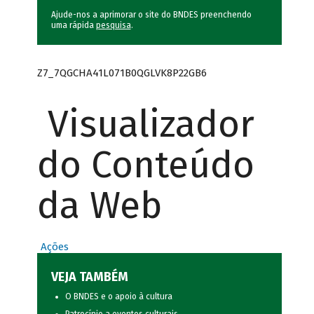
Ajude-nos a aprimorar o site do BNDES preenchendo
uma rápida
pesquisa
.
Z7_7QGCHA41L071B0QGLVK8P22GB6
Visualizador
do Conteúdo
da Web
Ações
VEJA TAMBÉM
O BNDES e o apoio à cultura