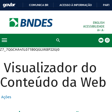
COMUNICA BR
ACESSO À INFORMAÇÃO
PARTI
ENGLISH
ACESSIBILIDADE
A+
A-
Busca
Z7_7QGCHA41L071B0QGLVK8P22GJ0
Visualizador do
Conteúdo da Web
Ações