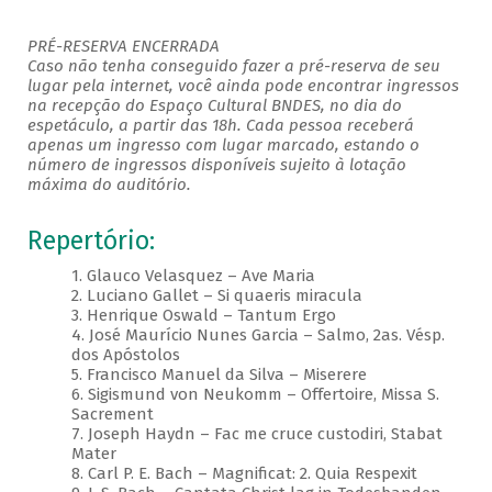
PRÉ-RESERVA ENCERRADA
Caso não tenha conseguido fazer a pré-reserva de seu
lugar pela internet, você ainda pode encontrar ingressos
na recepção do Espaço Cultural BNDES, no dia do
espetáculo, a partir das 18h. Cada pessoa receberá
apenas um ingresso com lugar marcado, estando o
número de ingressos disponíveis sujeito à lotação
máxima do auditório.
Repertório:
1. Glauco Velasquez – Ave Maria
2. Luciano Gallet – Si quaeris miracula
3. Henrique Oswald – Tantum Ergo
4. José Maurício Nunes Garcia – Salmo, 2as. Vésp.
dos Apóstolos
5. Francisco Manuel da Silva – Miserere
6. Sigismund von Neukomm – Offertoire, Missa S.
Sacrement
7. Joseph Haydn – Fac me cruce custodiri, Stabat
Mater
8. Carl P. E. Bach – Magnificat: 2. Quia Respexit