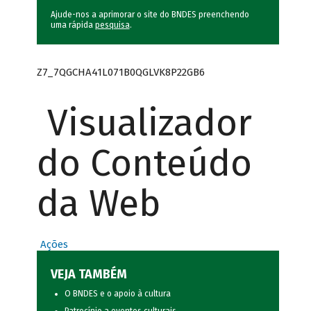
Ajude-nos a aprimorar o site do BNDES preenchendo
uma rápida
pesquisa
.
Z7_7QGCHA41L071B0QGLVK8P22GB6
Visualizador
do Conteúdo
da Web
Ações
VEJA TAMBÉM
O BNDES e o apoio à cultura