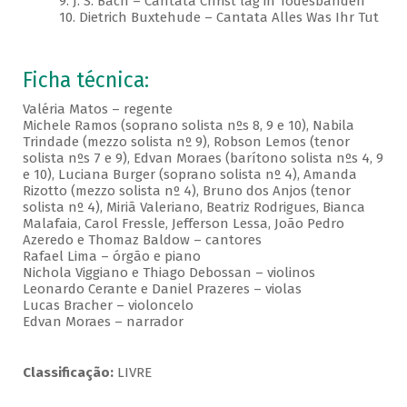
9. J. S. Bach – Cantata Christ lag in Todesbanden
10. Dietrich Buxtehude – Cantata Alles Was Ihr Tut
Ficha técnica:
Valéria Matos – regente
Michele Ramos (soprano solista nºs 8, 9 e 10), Nabila
Trindade (mezzo solista nº 9), Robson Lemos (tenor
solista nºs 7 e 9), Edvan Moraes (barítono solista nºs 4, 9
e 10), Luciana Burger (soprano solista nº 4), Amanda
Rizotto (mezzo solista nº 4), Bruno dos Anjos (tenor
solista nº 4), Miriã Valeriano, Beatriz Rodrigues, Bianca
Malafaia, Carol Fressle, Jefferson Lessa, João Pedro
Azeredo e Thomaz Baldow – cantores
Rafael Lima – órgão e piano
Nichola Viggiano e Thiago Debossan – violinos
Leonardo Cerante e Daniel Prazeres – violas
Lucas Bracher – violoncelo
Edvan Moraes – narrador
Classificação:
LIVRE