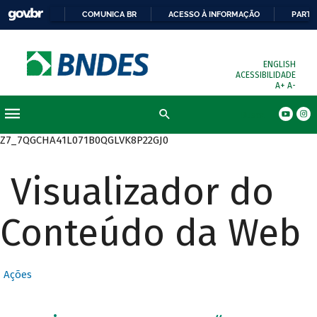
COMUNICA BR
ACESSO À INFORMAÇÃO
PARTI
ENGLISH
ACESSIBILIDADE
A+
A-
Busca
Z7_7QGCHA41L071B0QGLVK8P22GJ0
Visualizador do
Conteúdo da Web
Ações