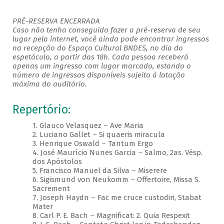
PRÉ-RESERVA ENCERRADA
Caso não tenha conseguido fazer a pré-reserva de seu
lugar pela internet, você ainda pode encontrar ingressos
na recepção do Espaço Cultural BNDES, no dia do
espetáculo, a partir das 18h. Cada pessoa receberá
apenas um ingresso com lugar marcado, estando o
número de ingressos disponíveis sujeito à lotação
máxima do auditório.
Repertório:
1. Glauco Velasquez – Ave Maria
2. Luciano Gallet – Si quaeris miracula
3. Henrique Oswald – Tantum Ergo
4. José Maurício Nunes Garcia – Salmo, 2as. Vésp.
dos Apóstolos
5. Francisco Manuel da Silva – Miserere
6. Sigismund von Neukomm – Offertoire, Missa S.
Sacrement
7. Joseph Haydn – Fac me cruce custodiri, Stabat
Mater
8. Carl P. E. Bach – Magnificat: 2. Quia Respexit